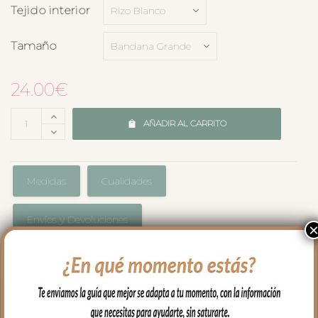
Tejido interior
Tamaño
24.00
€
AÑADIR AL CARRITO
Medidas
Cualidades
Envíos y Devoluciones
Babero bandana en tejido de algodón,