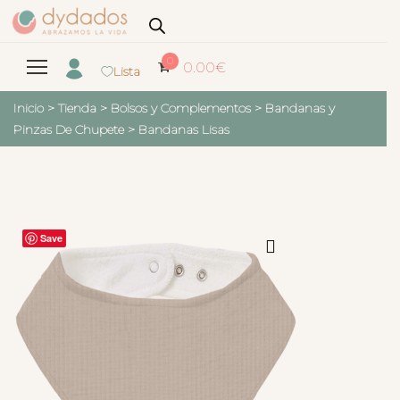
0
0.00
€
Lista
Inicio
>
Tienda
>
Bolsos y Complementos
>
Bandanas y
Pinzas De Chupete
>
Bandanas Lisas
Save