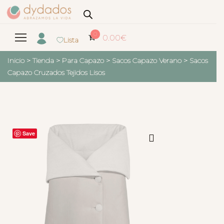
0
0.00
€
Lista
Inicio
>
Tienda
>
Para Capazo
>
Sacos Capazo Verano
>
Sacos
Capazo Cruzados Tejidos Lisos
Save