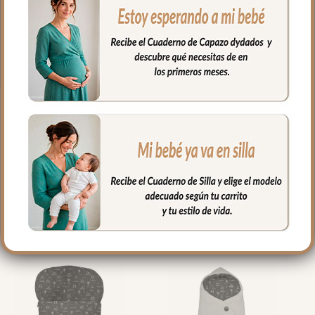
*Relleno tacto pluma.
*Botones para cierre lateral.
*Cierre inferior con cremalleras.
PRODUCTOS
RELACIONADOS