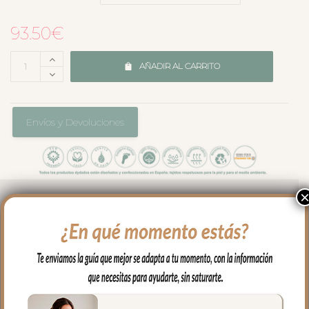
93.50
€
AÑADIR AL CARRITO
Envíos y Devoluciones
Saco de Capazo Arrullo apto para todo
tipo de capazos.
*Interior del saco en tejido bambula
plumeti blanco.
*Exterior del saco en tejido piqué Puzzle.
*Saco cruzado.