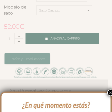
Modelo de
saco
82.00
€
AÑADIR AL CARRITO
Envíos y Devoluciones
Saco Universal para Capazo que se
adapta a la mayoría de capazos.
*Funda e interior de la tapa del saco en
tejido bambula plumeti blanco.