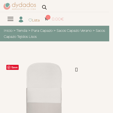
0
0.00
€
Lista
Inicio
>
Tienda
>
Para Capazo
>
Sacos Capazo Verano
>
Sacos
Capazo Tejidos Lisos
Save