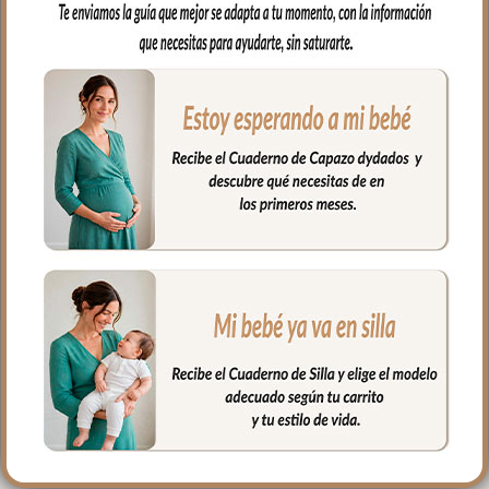
*El tejido posterior de la funda es tejido
plano.
*El relleno de la funda es micro fibra
prensada para mayor confort y
comodidad del bebé.
*Tejido exterior de la tapa del saco en
tejido piqué Puzzle.
*Cremalleras laterales al color de la
prenda.
PRODUCTOS
RELACIONADOS