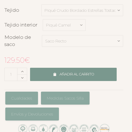
Tejido
Tejido interior
Modelo de
saco
129.50
€
AÑADIR AL CARRITO
Cualidades
Medidas Sacos Silla
Envíos y Devoluciones