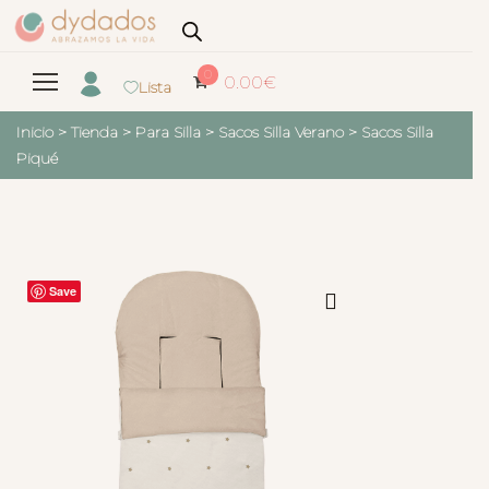
0
0.00
€
Lista
Inicio
>
Tienda
>
Para Silla
>
Sacos Silla Verano
>
Sacos Silla
Piqué
Save