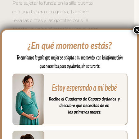
Para sujetar la funda en la silla cuenta
con una trasera con goma. También
lleva las cintas y las gomitas por si la
capota va unida al respaldo y no puedes
usar la trasera. Cuenta con un sistema de
sujeción adicional el S_PLUS para
conseguir que a la funda quede mejor
sujeta al respaldo. Son unas cintas que
pasas por las aberturas de los arneses en
el respaldo hasta pasar a la parte
posterior y se abrochan entre ellas.
Las aberturas verticales en el respaldo y
ojales en el culete son aptas para la salida
de arenes de todo tipo de sillas.
Abertura en el centro de la funda para
permitir plegar las sillas que tienen cierre