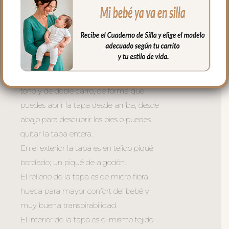
de libro.
En la zona de los pies una trasera elástica
para sujetar la funda en la parte de
abajo.
La tapa del saco va sujeta a la funda
mediante cremalleras laterales, siempre a
tono y de doble carro, de forma que
puedes abrir la tapa desde arriba, desde
abajo para descubrir los pies o puedes
quitar la tapa entera.
En el exterior la tapa es en tejido piqué
bordado; un piqué de algodón.
El relleno de la tapa es de micro fibra
hueca para mayor confort del bebé y
muy buena transpirabilidad.
El interior de la tapa es el mismo tejido