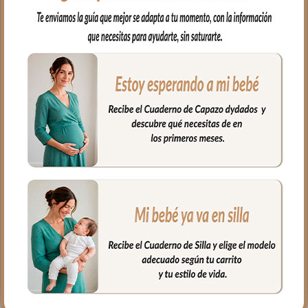
5015 Sacos de Capazo con
5415 Colchas Capazo Cris
Colcha Cris Piqué Crudo
Piqué Crudo Bordado
Bordado Estrellas Tostado
Estrellas Tostado
123.00
€
81.00
€
Seleccionar opciones
Seleccionar opciones
1914 Mantitas Cris Piqué
2014 Guantes Cris Piqué
Crudo Bordado Estrellas
Crudo Bordado Estrellas