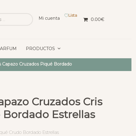
Lista
Mi cuenta
0.00
€
PARFUM
PRODUCTOS
s Capazo Cruzados Piqué Bordado
apazo Cruzados Cris
 Bordado Estrellas
qué Crudo Bordado Estrellas