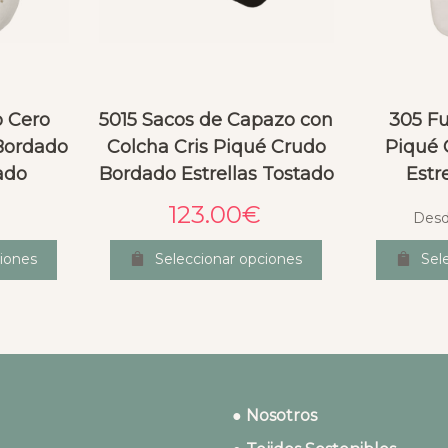
o Cero
5015 Sacos de Capazo con
305 Fu
Bordado
Colcha Cris Piqué Crudo
Piqué 
tado
Bordado Estrellas Tostado
Estr
123.00
€
Des
iones
Seleccionar opciones
Sel
● Nosotros