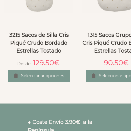
3215 Sacos de Silla Cris
1315 Sacos Grup
Piqué Crudo Bordado
Cris Piqué Crudo 
Estrellas Tostado
Estrellas Tos
129.50
€
90.50
€
Desde:
Seleccionar opciones
Seleccionar opc
● Coste Envío 3.90€ a la
Península.