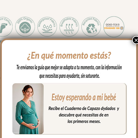
 y medidas es apto para todos los capazos.
sés, para llevar en brazos…
na de cabecita va abierto, apto para todo tipo de capazos.
parte de abajo con doble cremallera para mayor seguridad.
algodón.
pelo corto liso,
 mayor confort del bebé y muy buena transpirabilidad.
fría, jabones no abrasivos y secado al natural.