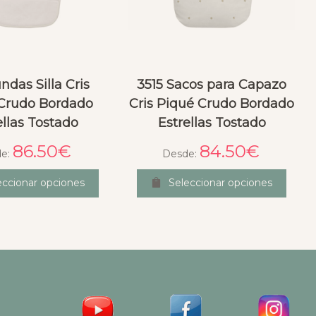
ndas Silla Cris
3515 Sacos para Capazo
Crudo Bordado
Cris Piqué Crudo Bordado
ellas Tostado
Estrellas Tostado
86.50
€
84.50
€
de:
Desde:
eccionar opciones
Seleccionar opciones