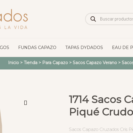
Búsqueda
de
productos
OGOS
FUNDAS CAPAZO
TAPAS DYDADOS
EAU DE 
Inicio
>
Tienda
>
Para Capazo
>
Sacos Capazo Verano
>
Saco
1714 Sacos C
Piqué Crudo
Sacos Capazo Cruzados Cris Pi