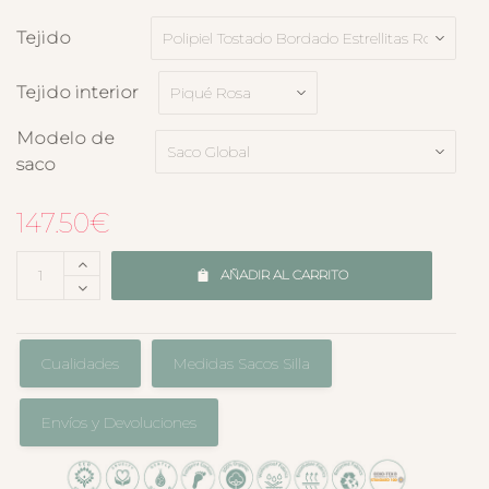
Tejido
Tejido interior
Modelo de
saco
147.50
€
AÑADIR AL CARRITO
Cualidades
Medidas Sacos Silla
Envíos y Devoluciones