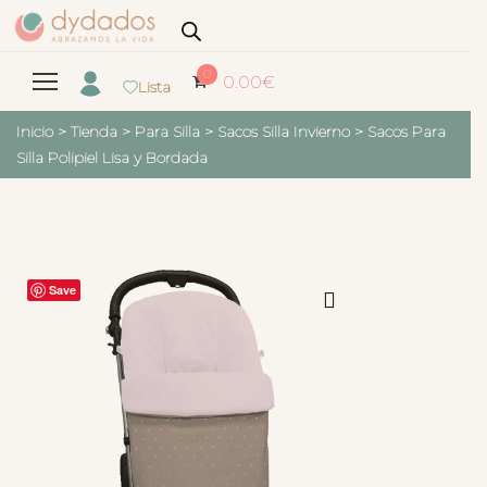
0
0.00
€
Lista
Inicio
>
Tienda
>
Para Silla
>
Sacos Silla Invierno
>
Sacos Para
Silla Polipiel Lisa y Bordada
Save