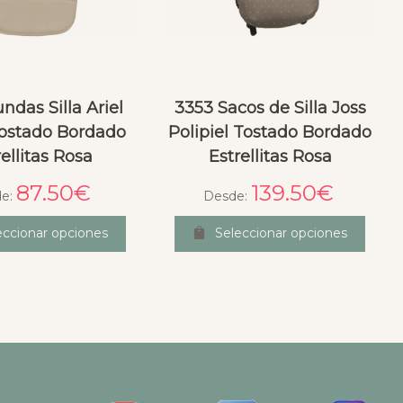
ndas Silla Ariel
3353 Sacos de Silla Joss
ostado Bordado
Polipiel Tostado Bordado
rellitas Rosa
Estrellitas Rosa
87.50
€
139.50
€
de:
Desde:
eccionar opciones
Seleccionar opciones