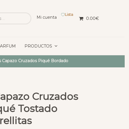
Lista
Mi cuenta
0.00
€
PARFUM
PRODUCTOS
s Capazo Cruzados Piqué Bordado
Capazo Cruzados
iqué Tostado
ellitas