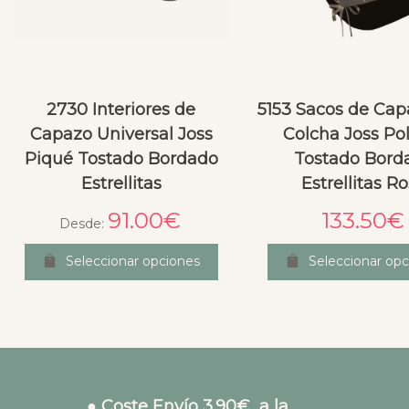
2730 Interiores de
5153 Sacos de Cap
Capazo Universal Joss
Colcha Joss Pol
Piqué Tostado Bordado
Tostado Bord
Estrellitas
Estrellitas R
91.00
€
133.50
€
Desde:
Seleccionar opciones
Seleccionar opc
● Coste Envío 3.90€ a la