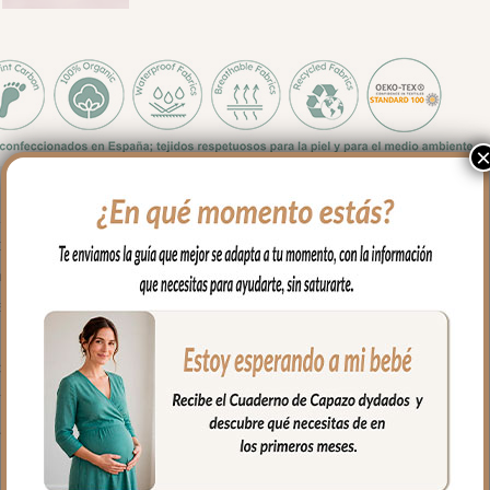
 y medidas es apto para todos los capazos.
sés, para llevar en brazos…
ona de cabecita con capucha, apto para todo tipo de capazos.
parte de abajo con cremallera para mayor seguridad.
ué de algodón.
de algodón o en pelo corto liso.
 mayor confort del bebé y muy buena transpirabilidad.
fría, jabones no abrasivos y secado al natural.