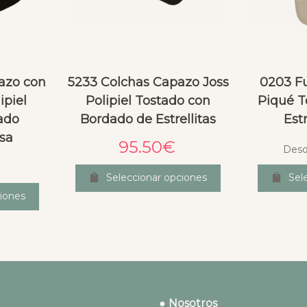
azo con
5233 Colchas Capazo Joss
0203 Fu
ipiel
Polipiel Tostado con
Piqué T
ado
Bordado de Estrellitas
Est
osa
95.50
€
Des
Seleccionar opciones
Sel
iones
● Nosotros