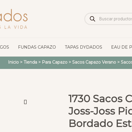
Búsqueda
de
productos
OGOS
FUNDAS CAPAZO
TAPAS DYDADOS
EAU DE 
Inicio
>
Tienda
>
Para Capazo
>
Sacos Capazo Verano
>
Saco
1730 Sacos 
Joss-Joss P
Bordado Estr