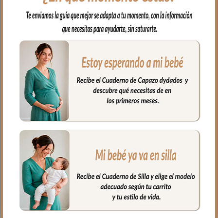
gomitas por si la capota va unida al
respaldo y no puedes usar la trasera.
Las aberturas verticales en el respaldo y
ojales en el culete y en los laterales son
aptos para la salida de arenes de todo
tipo de sillas.
En la zona de los pies una trasera elástica
para sujetar la funda en la parte de
abajo.
La tapa del saco va sujeta a la funda
mediante cremalleras laterales, siempre a
tono y de doble carro, de forma que
puedes abrir la tapa desde arriba, desde
abajo para descubrir los pies o puedes
quitar la tapa entera.
En el exterior la tapa es en tejido polipiel