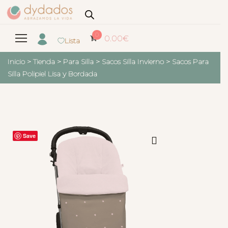
0
0.00
€
Lista
Inicio
>
Tienda
>
Para Silla
>
Sacos Silla Invierno
>
Sacos Para
Silla Polipiel Lisa y Bordada
Save