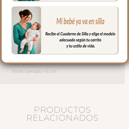
El relleno del saquito es micro fibra hueca
para mayor confort del bebé y muy
buena transpirabilidad.
Puedes lavar a mano o en lavadora,
siempre agua fría, jabones no abrasivos y
secado al natural.
Medidas:
Alto 78 cm.
Ancho (cerrado) 43 cm
PRODUCTOS
RELACIONADOS