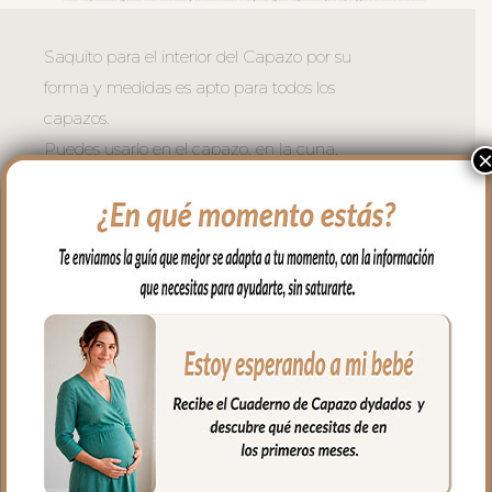
Saquito para el interior del Capazo por su
forma y medidas es apto para todos los
capazos.
Puedes usarlo en el capazo, en la cuna,
en el moisés, para llevar en brazos…
Es un saquito cruzado en los laterales y
en la zona de cabecita con capucha,
apto para todo tipo de capazos.
En los laterales va cerrado con botones y
en la parte de abajo con cremallera para
mayor seguridad.
El tejido exterior en tejido piqué bordado;
un piqué de algodón.
Para el tejido del interior puedes elegir en
piqué de algodón o en pelo corto liso.