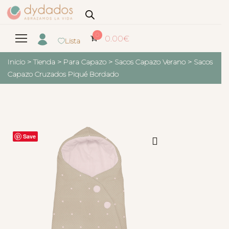
0
0.00
€
Lista
Inicio
>
Tienda
>
Para Capazo
>
Sacos Capazo Verano
>
Sacos
Capazo Cruzados Piqué Bordado
Save