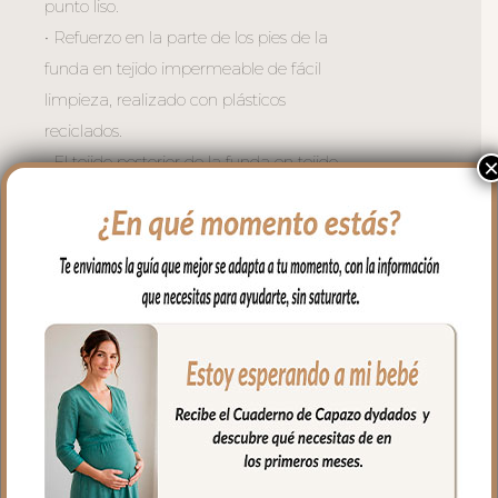
punto liso.
• Refuerzo en la parte de los pies de la
funda en tejido impermeable de fácil
limpieza, realizado con plásticos
reciclados.
• El tejido posterior de la funda en tejido
liso.
• Trasera de la parte superior de la funda.
• Sistema de sujeción S-PLUS. Sistema
de sujeción de la funda desarrollado
especialmente para aquellas sillas que
lleven la capota unida al respaldo.
• Trasera inferior de tipo elástico.
• El relleno de la funda es micro fibra
prensada para mayor confort y
comodidad del bebé.