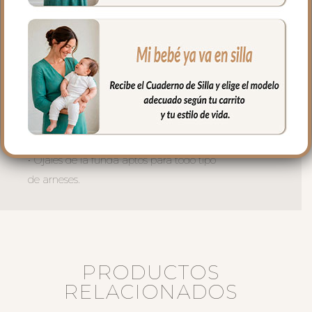
• Tejido exterior de la tapa del saco tejido
impermeable Alaska liso.
• Tiras Reflectantes en la parte inferior y
costados de la tapa del saco de alta
intensidad, refleja el contorno claramente
en la oscuridad para evitar accidentes.
• Cremalleras laterales con doble carro
para abertura en la zona de los pies.
• Ojales de la funda aptos para todo tipo
de arneses.
PRODUCTOS
RELACIONADOS