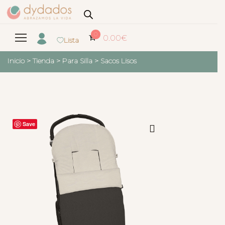
0
0.00
€
Lista
Inicio
>
Tienda
>
Para Silla
>
Sacos Lisos
Save