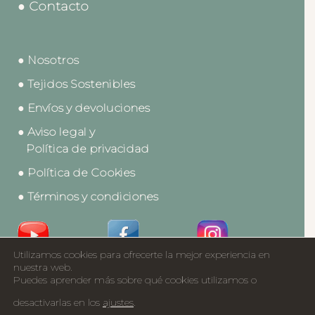
● Contacto
● Nosotros
● Tejidos Sostenibles
● Envíos y devoluciones
● Aviso legal y
Política de privacidad
● Política de Cookies
● Términos y condiciones
Utilizamos cookies para ofrecerte la mejor experiencia en
Acceso a Profesionales
nuestra web.
Puedes aprender más sobre qué cookies utilizamos o
Catálogos
desactivarlas en los
ajustes
.