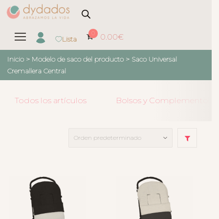
0
0.00
€
Lista
Inicio
> Modelo de saco del producto >
Saco Universal
Cremallera Central
Todos los artículos
Bolsos y Complementos