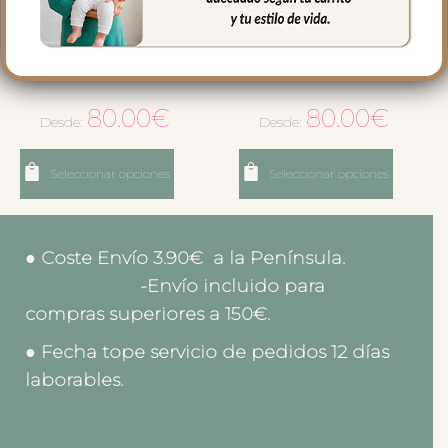
6510 Sacos Silla Alaska
6514 Sacos Silla Alaska
Negro
Negro
80.00
€
80.00
€
Desde:
Desde:
Seleccionar opciones
Seleccionar opciones
● Coste Envío 3.90€ a la Península.
-Envío incluido para
compras superiores a 150€.
● Fecha tope servicio de pedidos 12 días
laborables.