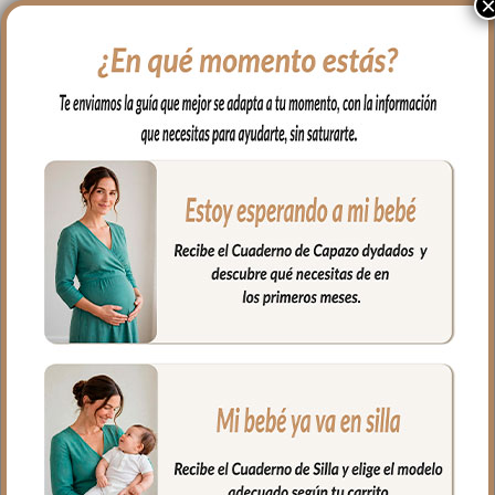
6506 Sacos Silla Alaska
6507 Sacos Silla Alaska
Gris
Marrón
80.00
€
80.00
€
Desde:
Desde:
Seleccionar opciones
Seleccionar opciones