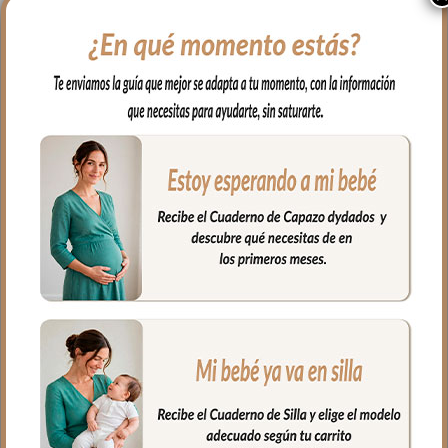
6560 Guantes Alaska
6510 Sacos Silla Alaska
Negro
Negro
41.00
€
80.00
€
Desde:
Seleccionar opciones
Seleccionar opciones
AGOTADO