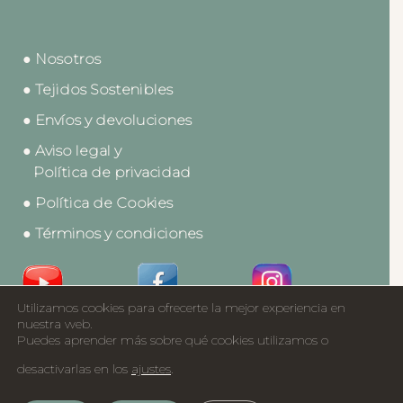
● Nosotros
● Tejidos Sostenibles
● Envíos y devoluciones
● Aviso legal y
Política de privacidad
● Política de Cookies
● Términos y condiciones
Utilizamos cookies para ofrecerte la mejor experiencia en
Acceso a Profesionales
nuestra web.
Puedes aprender más sobre qué cookies utilizamos o
Catálogos
desactivarlas en los
ajustes
.