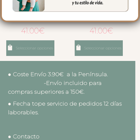
6555 Guantes Alaska Gris
6557 Guantes Alaska
Marrón
41.00
€
41.00
€
Seleccionar opciones
Seleccionar opciones
● Coste Envío 3.90€ a la Península.
-Envío incluido para
compras superiores a 150€.
● Fecha tope servicio de pedidos 12 días
laborables.
● Contacto