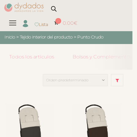
0
0.00
€
Lista
Inicio
> Tejido interior del producto >
Punto Crudo
Todos los artículos
Bolsos y Complementos