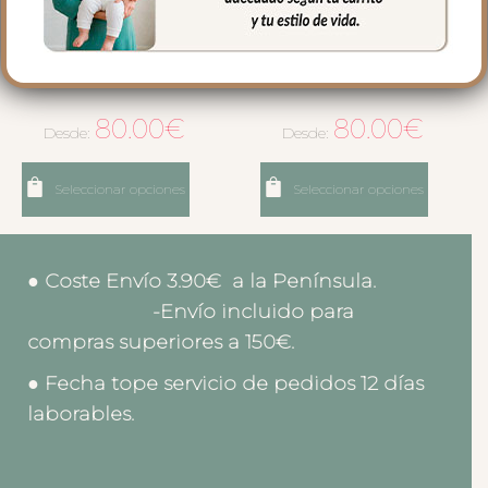
6510 Sacos Silla Alaska
6514 Sacos Silla Alaska
Negro
Negro
80.00
€
80.00
€
Desde:
Desde:
Seleccionar opciones
Seleccionar opciones
● Coste Envío 3.90€ a la Península.
-Envío incluido para
compras superiores a 150€.
● Fecha tope servicio de pedidos 12 días
laborables.