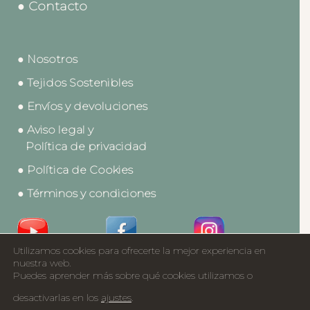
● Contacto
● Nosotros
● Tejidos Sostenibles
● Envíos y devoluciones
● Aviso legal y
Política de privacidad
● Política de Cookies
● Términos y condiciones
Utilizamos cookies para ofrecerte la mejor experiencia en
Acceso a Profesionales
nuestra web.
Puedes aprender más sobre qué cookies utilizamos o
Catálogos
desactivarlas en los
ajustes
.