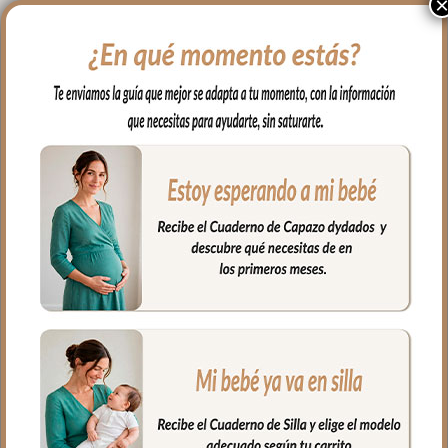
6506 Sacos Silla Alaska
6507 Sacos Silla Alaska
Gris
Marrón
80.00
€
80.00
€
Desde:
Desde:
Seleccionar opciones
Seleccionar opciones