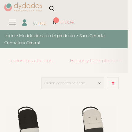
0
0.00
€
Lista
Inicio
> Modelo de saco del producto >
Saco Gemelar
Cremallera Central
Todos los artículos
Bolsos y Complementos