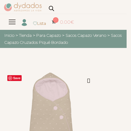
0
0.00
€
Lista
Inicio
>
Tienda
>
Para Capazo
>
Sacos Capazo Verano
>
Sacos
Capazo Cruzados Piqué Bordado
Save