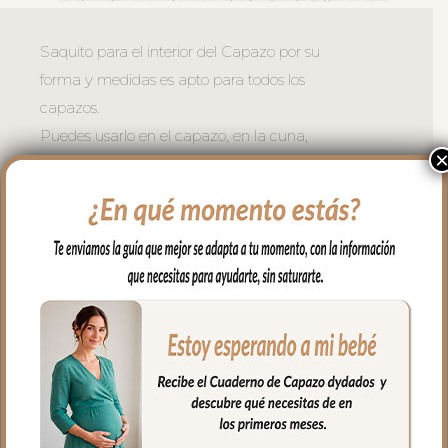
Saquito para el interior del Capazo por su
forma y medidas es apto para todos los
capazos.
Puedes usarlo en el capazo, en la cuna,
en el moisés, para llevar en brazos…
Es un saquito cruzado en los laterales y
en la zona de cabecita con capucha,
apto para todo tipo de capazos.
En los laterales va cerrado con botones y
en la parte de abajo con cremallera para
mayor seguridad.
El tejido exterior en tejido piqué bordado;
un piqué de algodón. Puntilla al tono en
todo el borde.
Para el tejido del interior en piqué de