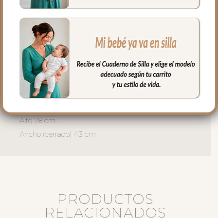
algodón en liso.
El relleno del saquito es micro fibra hueca
para mayor confort del bebé y muy
buena transpirabilidad.
Puedes lavar a mano o en lavadora,
siempre agua fría, jabones no abrasivos y
secado al natural.
Medidas:
Alto 78 cm.
Ancho (cerrado) 43 cm
PRODUCTOS
RELACIONADOS