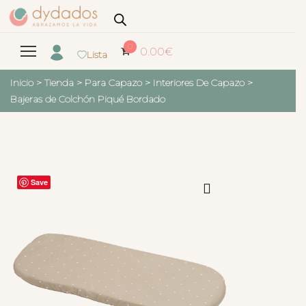
0
0.00
€
Lista
Inicio
>
Tienda
>
Para Capazo
>
Interiores De Capazo
>
Bajeras de Colchón Piqué Bordado
Save