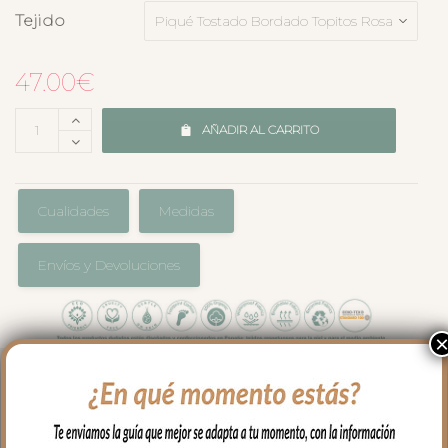
Tejido
47.00
€
AÑADIR AL CARRITO
Cualidades
Medidas
Envíos y Devoluciones
Para proteger el colchón de tu capazo o
darle un toque especial, las bajeras
universales para colchón estampadas es