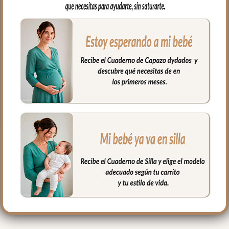
el complemento que necesitas.
En tejido piqué bordado; un piqué de
algodón, se ajusta al colchón mediante
goma en todo el contorno. Puedes lavar
a mano o en lavadora, siempre agua fría,
jabones no abrasivos y secado al natural.
Medidas máximo 80x38cm
PRODUCTOS
RELACIONADOS