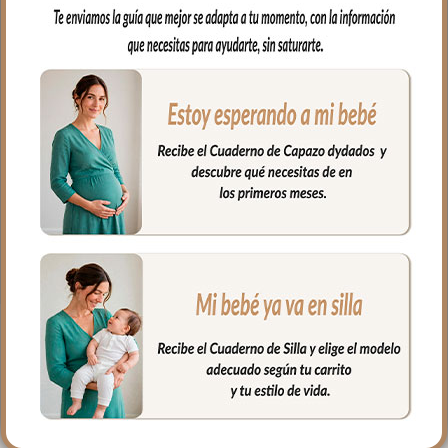
bebé. Cambiador en tejido piqué
bordado; un piqué de algodón.
En el interior tejido blanco e impermeable
para los posibles escapes del bebé.
Muy fácil de limpiar por el lado interior,
puedes limpiar con paño húmedo y
cuando necesites puedes lavar en
lavadora, siempre agua fría, jabones no
abrasivos y secado al natural.
Medidas: 38 x 58 cms
PRODUCTOS
RELACIONADOS