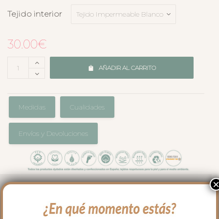
Tejido interior
30.00
€
AÑADIR AL CARRITO
Medidas
Cualidades
Envíos y Devoluciones
El complemento perfecto para llevar en
el bolso en los paseos y salidas con tu