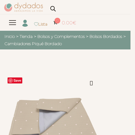
0
0.00
€
Lista
Inicio
>
Tienda
>
Bolsos y Complementos
>
Bolsos Bordados
>
Cambiadores Piqué Bordado
Save