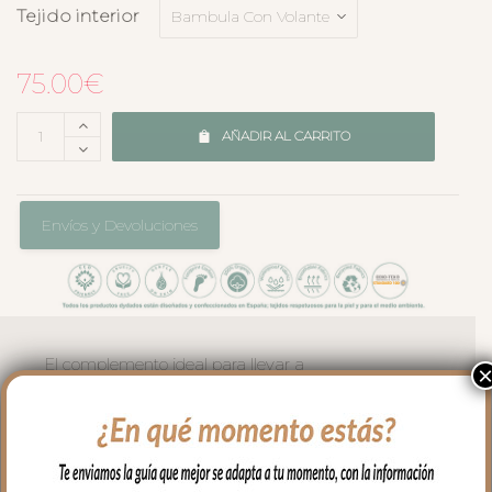
Tejido interior
75.00
€
AÑADIR AL CARRITO
Envíos y Devoluciones
El complemento ideal para llevar a
nuestro bebe en brazos, para usar en el
capazo o en la cuna.
En los meses de entretiempo tejidos
ligeros por un lado en bambula de