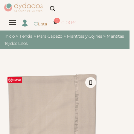
0
0.00
€
Lista
Inicio
>
Tienda
>
Para Capazo
>
Mantitas y Cojines
>
Mantitas
Tejidos Lisos
Save