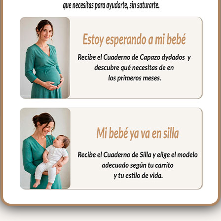
algodón y por el otro también bambula
de algodón con volante fruncido en todo
el borde.
Puedes lavar a mano o en lavadora,
siempre agua fría, jabones no abrasivos y
secado al natural.
Medidas 98 X 70cm
PRODUCTOS
RELACIONADOS