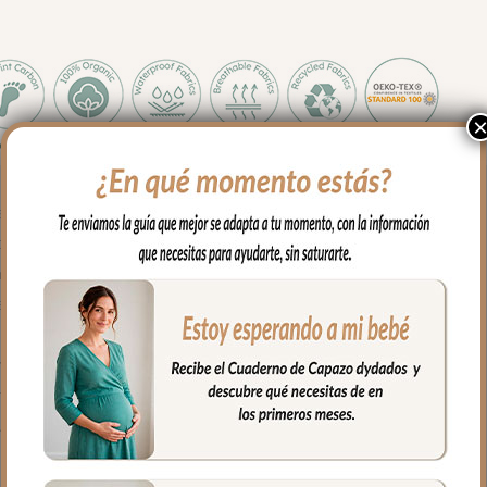
 apto para todos los capazos.
sés, para llevar en brazos…
na de cabecita va abierto, apto para todo tipo de capazos.
parte de abajo con doble cremallera para mayor seguridad.
volante fruncido.
 mayor confort del bebé y muy buena transpirabilidad.
fría, jabones no abrasivos y secado al natural.