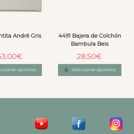
tita André Gris
4491 Bajera de Colchón
Bambula Beis
53.00
€
28.50
€
eccionar opciones
Seleccionar opciones