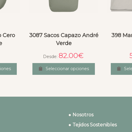
o Cero
3087 Sacos Capazo André
398 Man
e
Verde
82.00
€
Desde:
iones
Seleccionar opciones
Sel
● Nosotros
● Tejidos Sostenibles