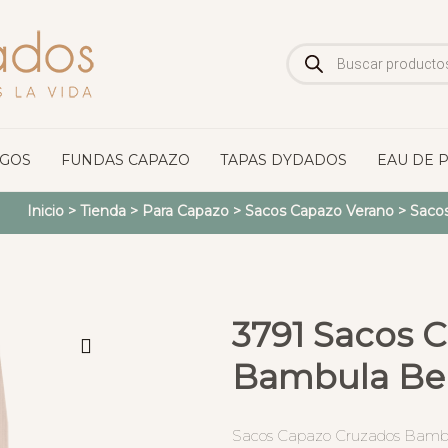
Búsqueda
de
productos
OGOS
FUNDAS CAPAZO
TAPAS DYDADOS
EAU DE 
Inicio
>
Tienda
>
Para Capazo
>
Sacos Capazo Verano
>
Sacos
3791 Sacos 
Bambula Bei
Sacos Capazo Cruzados Bambu