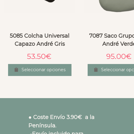
5085 Colcha Universal
7087 Saco Grup
Capazo André Gris
André Verd
53.50
€
95.00
€
Seleccionar opciones
Seleccionar opc
● Coste Envío 3.90€ a la
Península.