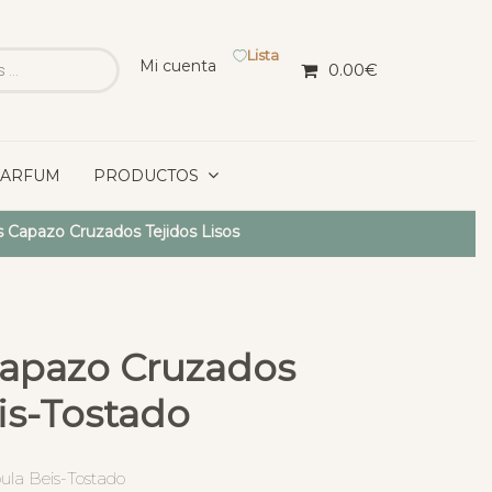
Lista
Mi cuenta
0.00
€
PARFUM
PRODUCTOS
 Capazo Cruzados Tejidos Lisos
Capazo Cruzados
s-Tostado
la Beis-Tostado