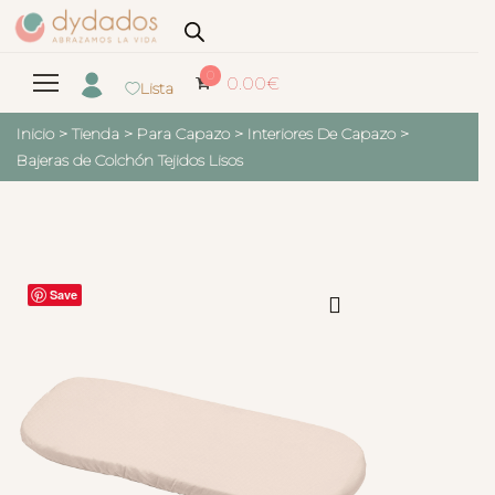
0
0.00
€
Lista
Inicio
>
Tienda
>
Para Capazo
>
Interiores De Capazo
>
Bajeras de Colchón Tejidos Lisos
Save