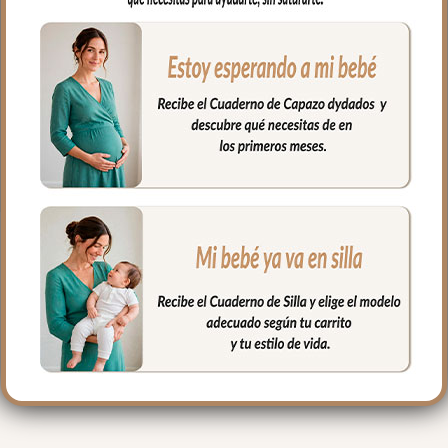
al colchón mediante goma en todo el
contorno.
Puedes lavar a mano o en lavadora,
siempre agua fría, jabones no abrasivos y
secado al natural.
Medidas máximo 80x38cm
PRODUCTOS
RELACIONADOS