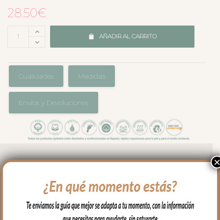
28.50
€
AÑADIR AL CARRITO
Cualidades
Medidas
Envíos y Devoluciones
Para proteger el colchón de tu capazo o
darle un toque especial, la bajera
universal para colchón estampada es el
complemento que necesitas.
En tejido bambula de algodón, se ajusta