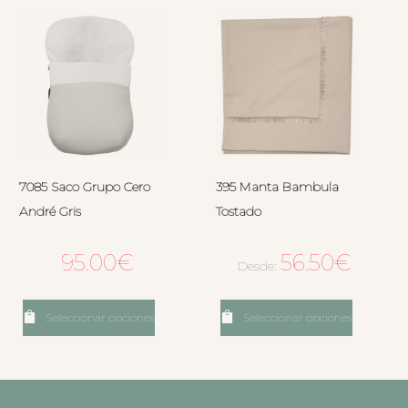
7085 Saco Grupo Cero
395 Manta Bambula
André Gris
Tostado
95.00
€
56.50
€
Desde:
Seleccionar opciones
Seleccionar opciones