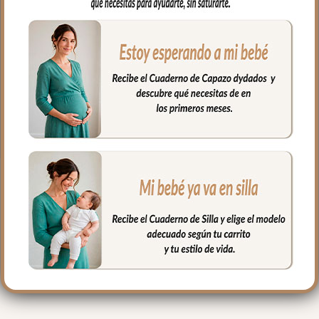
Por un lado, en tejido piqué liso; un piqué
de algodón y por el otro puedes elegir en
piqué de algodón o en pelo corto liso.
Puedes lavar a mano o en lavadora,
siempre agua fría, jabones no abrasivos y
secado al natural.
Medidas 98 X 70cm
PRODUCTOS
RELACIONADOS