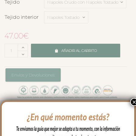
Tejido
Tejido interior
47.00
€
AÑADIR AL CARRITO
Envíos y Devoluciones
El complemento ideal para llevar a
nuestro bebe en brazos, para usar en el
capazo o en la cuna.