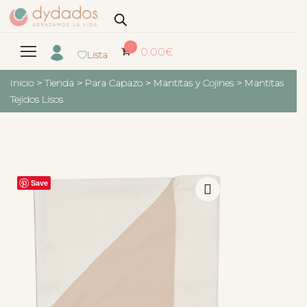
0
0.00
€
Lista
Inicio
>
Tienda
>
Para Capazo
>
Mantitas y Cojines
>
Mantitas
Tejidos Lisos
Save