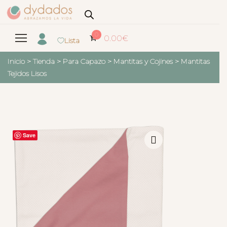
0
0.00
€
Lista
Inicio
>
Tienda
>
Para Capazo
>
Mantitas y Cojines
>
Mantitas
Tejidos Lisos
Save