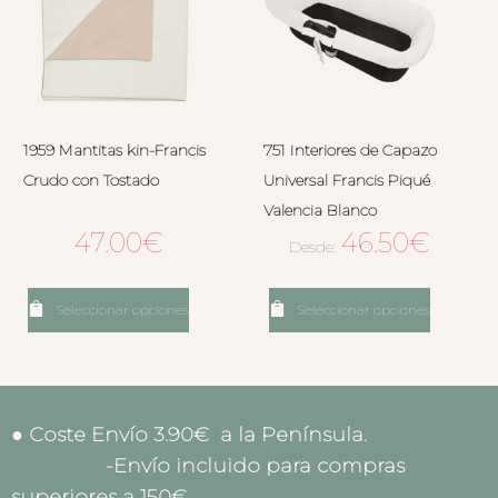
1959 Mantitas kin-Francis
751 Interiores de Capazo
Crudo con Tostado
Universal Francis Piqué
Valencia Blanco
47.00
€
46.50
€
Desde:
Seleccionar opciones
Seleccionar opciones
● Coste Envío 3.90€ a la Península.
-Envío incluido para compras
superiores a 150€.