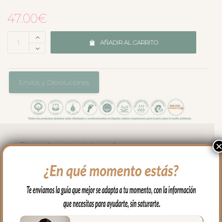
47.00
€
AÑADIR AL CARRITO
Envíos y Devoluciones
El complemento ideal para llevar a
nuestro bebe en brazos, para usar en el
capazo o en la cuna.
Por un lado, en tejido piqué liso; un piqué
de algodón y por el otro puedes elegir en
piqué de algodón o en pelo corto liso.