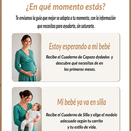
 en brazos, para usar en el capazo o en la cuna.
odón y por el otro puedes elegir en piqué de algodón o en pelo corto 
fría, jabones no abrasivos y secado al natural.
PRODUCTOS RELACIONADO