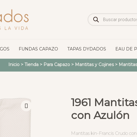
Búsqueda
de
productos
OGOS
FUNDAS CAPAZO
TAPAS DYDADOS
EAU DE 
Inicio
>
Tienda
>
Para Capazo
>
Mantitas y Cojines
>
Mantitas
1961 Mantita
con Azulón
Mantitas kin-Francis Crudo con