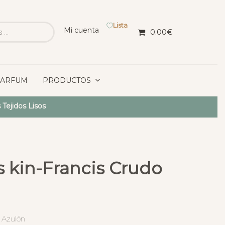
Lista
Mi cuenta
0.00
€
PARFUM
PRODUCTOS
 Tejidos Lisos
s kin-Francis Crudo
 Azulón