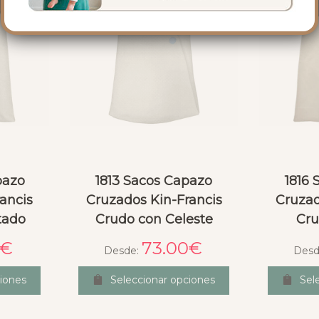
pazo
1813 Sacos Capazo
1816
ancis
Cruzados Kin-Francis
Cruzad
tado
Crudo con Celeste
Cru
€
73.00
€
Desde:
Desd
iones
Seleccionar opciones
Sel