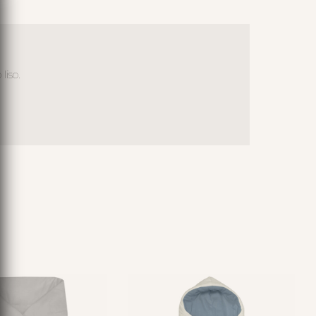
liso.
S