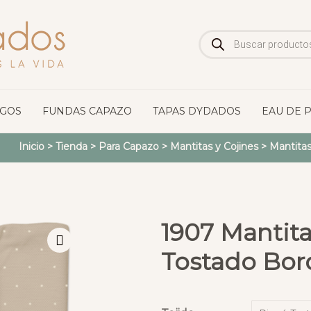
Búsqueda
de
productos
OGOS
FUNDAS CAPAZO
TAPAS DYDADOS
EAU DE 
Inicio
>
Tienda
>
Para Capazo
>
Mantitas y Cojines
>
Mantita
1907 Mantita
Tostado Bord