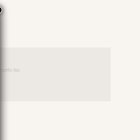
×
orto liso.
S