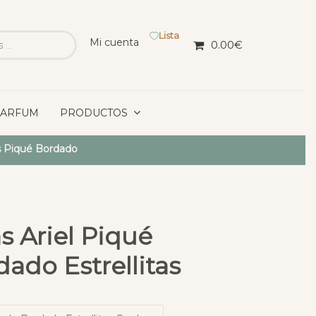
Lista
Mi cuenta
0.00
€
PARFUM
PRODUCTOS
s Piqué Bordado
s Ariel Piqué
ado Estrellitas