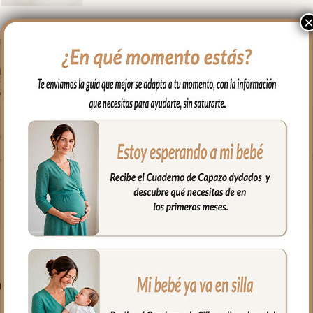
 en brazos, para usar en el capazo o en la cuna.
 algodón y por el otro puedes elegir en piqué de algodón o en pelo c
fría, jabones no abrasivos y secado al natural.
PRODUCTOS RELACIONADO