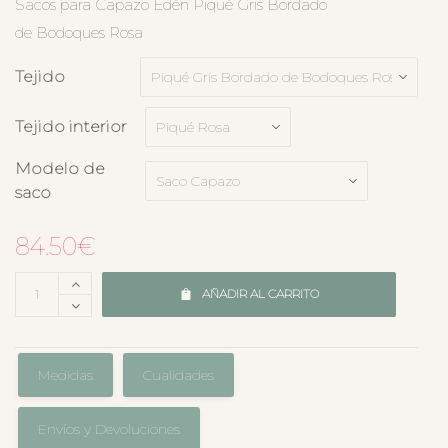
Sacos para Capazo Edén Piqué Gris Bordado
de Bodoques Rosa
Tejido
Tejido interior
Modelo de
saco
84.50
€
AÑADIR AL CARRITO
Medidas
Cualidades
Envíos y Devoluciones