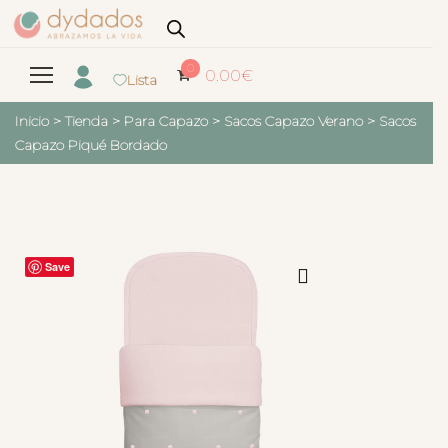
0
0.00
€
Lista
Inicio
>
Tienda
>
Para Capazo
>
Sacos Capazo Verano
>
Sacos
Capazo Piqué Bordado
Save