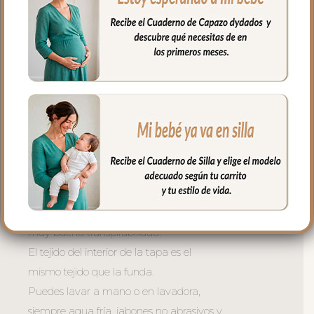
hueca para mayor confort del bebé y
muy buena transpirabilidad. Por el revés
un tejido rejilla 3D para una mejor
ventilación.
La tapa del saco se une a la funda
mediante cremalleras laterales, siempre
al tono, que puedes abrir como necesites
o quitar la tapa entera y usar la funda
como colchoneta de capazo.
El relleno de la tapa es de micro fibra
hueca para mayor confort del bebé y
muy buena transpirabilidad.
El tejido del interior de la tapa es el
mismo tejido que la funda.
Puedes lavar a mano o en lavadora,
siempre agua fría, jabones no abrasivos y