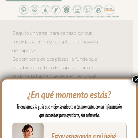
Saquito universal para capazo por sus
medidas y forma se adapta a la mayoría
de capazos.
Se compone de dos piezas, la funda que
va sobre el colchón del capazo; para el
tejido de la funda puedes elegir en piqué
de algodón o en pelo corto liso, en todo el
borde lleva un volantito que permite
cubrir la cremallera para no rozar al bebé
en las piernitas.
Para la tapa del saco tejido piqué
bordado; un piqué de algodón.
El relleno de la funda es de micro fibra