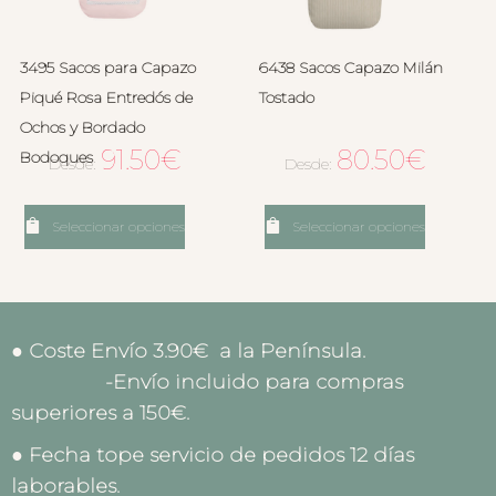
3495 Sacos para Capazo
6438 Sacos Capazo Milán
Piqué Rosa Entredós de
Tostado
Ochos y Bordado
91.50
€
80.50
€
Bodoques
Desde:
Desde:
Seleccionar opciones
Seleccionar opciones
● Coste Envío 3.90€ a la Península.
-Envío incluido para compras
superiores a 150€.
● Fecha tope servicio de pedidos 12 días
laborables.