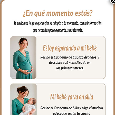
todos los modelos de grupo cero de tipo maxicosi.
qué de algodón. Con un relleno de micro fibra hueca para mayor co
ido rejilla 3D para una mejor ventilación.
eses. Traseras ajustadas con goma en la parte superior y en la infer
fría, jabones no abrasivos y secado al natural.
PRODUCTOS RELACIONADO