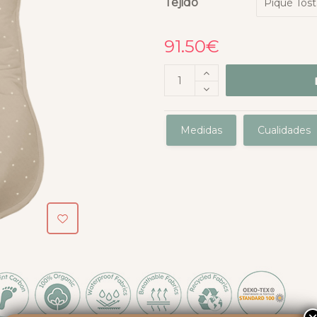
Tejido
91.50
€
Medidas
Cualidades