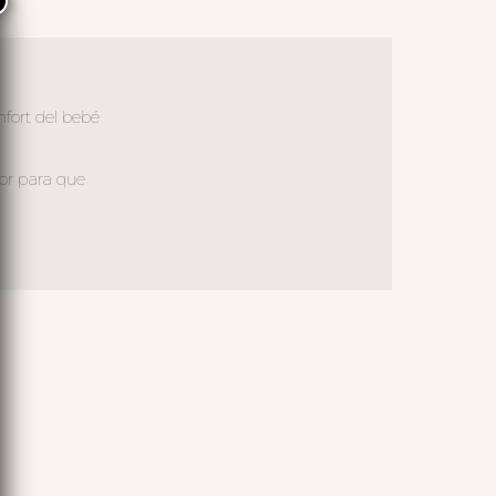
×
nfort del bebé
ior para que
S