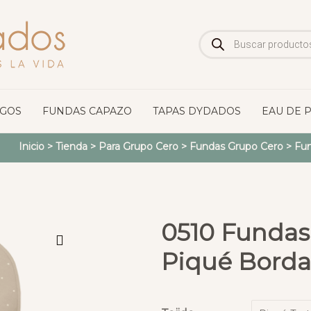
Búsqueda
de
productos
OGOS
FUNDAS CAPAZO
TAPAS DYDADOS
EAU DE 
Inicio
>
Tienda
>
Para Grupo Cero
>
Fundas Grupo Cero
>
Fun
0510 Fundas 
Piqué Bordad