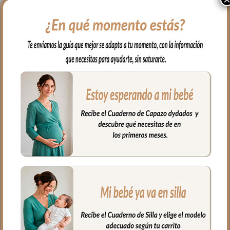
La colcha que va por encima del capazo,
cubriendo la parte de arriba del capazo y
los bordes en lateral, es una colcha
amplia; lacitos en las esquinas para
ajustar a la forma del capazo. En tejido
polipiel bordada; una polipiel sintética
muy suave y agradable.
Babero o embozo va por encima de la
colcha siempre, en tejido piqué en liso al
color del bordado.
Almohada de 0.5cm de grosor en tejido
piqué de algodón.
Puedes lavar a mano o en lavadora,
siempre agua fría, jabones no abrasivos y
secado al natural.