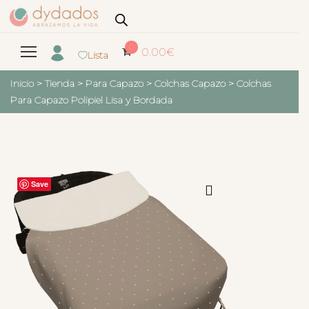
0
0.00
€
Lista
Inicio
>
Tienda
>
Para Capazo
>
Colchas Capazo
>
Colchas
Para Capazo Polipiel Lisa y Bordada
Save