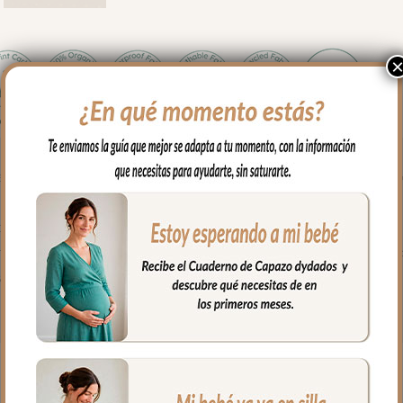
en los paseos y salidas con tu bebé. Cambiador en tejido polipiel 
os posibles escapes del bebé.
es limpiar con paño húmedo y cuando necesites puedes lavar en lava
al.