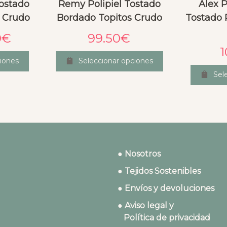
Tostado
Remy Polipiel Tostado
Alex P
s Crudo
Bordado Topitos Crudo
Tostado P
0
€
99.50
€
1
iones
Seleccionar opciones
Sel
● Nosotros
● Tejidos Sostenibles
● Envíos y devoluciones
● Aviso legal y
Política de privacidad