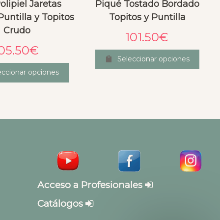
olipiel Jaretas
Piqué Tostado Bordado
untilla y Topitos
Topitos y Puntilla
Crudo
101.50
€
05.50
€
Seleccionar opciones
eccionar opciones
Acceso a Profesionales
Catálogos