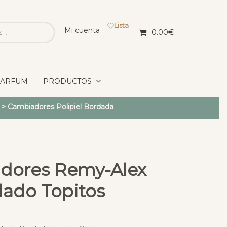
Lista
Mi cuenta
0.00
€
PARFUM
PRODUCTOS
>
Cambiadores Polipiel Bordada
dores Remy-Alex
dado Topitos