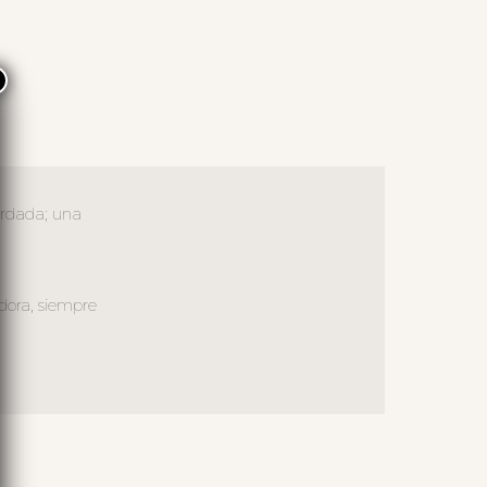
×
bordada; una
dora, siempre