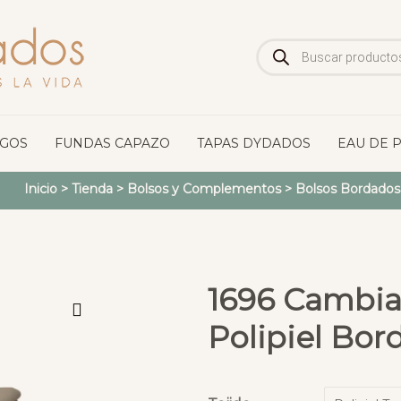
Búsqueda
de
productos
OGOS
FUNDAS CAPAZO
TAPAS DYDADOS
EAU DE 
Inicio
>
Tienda
>
Bolsos y Complementos
>
Bolsos Bordados
1696 Cambia
Polipiel Bor