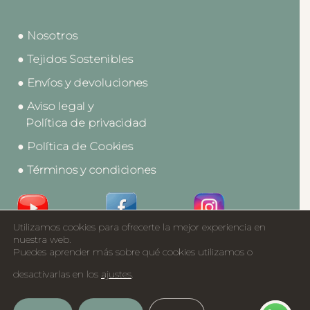
● Nosotros
● Tejidos Sostenibles
● Envíos y devoluciones
● Aviso legal y
Política de privacidad
● Política de Cookies
● Términos y condiciones
Utilizamos cookies para ofrecerte la mejor experiencia en
Acceso a Profesionales
nuestra web.
Puedes aprender más sobre qué cookies utilizamos o
Catálogos
desactivarlas en los
ajustes
.