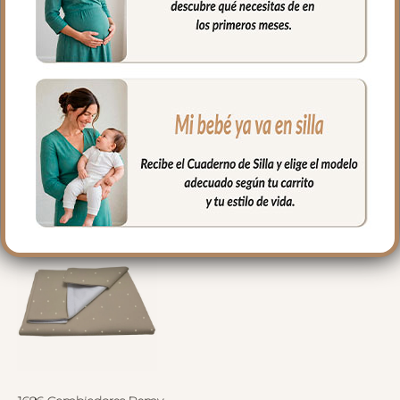
1038 Bolsos Remy Polipiel
1487 Sacos Grupo Cero
Tostado Bordado Topitos
Remy Polipiel Tostado
Crudo
Bordado Topitos Crudo
68.50
€
99.50
€
Desde:
Seleccionar opciones
Seleccionar opciones