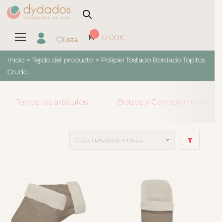
0
0.00
€
Lista
Inicio
> Tejido del producto >
Polipiel Tostado Bordado Topitos
Crudo
Todos los artículos
Bolsos y Complementos