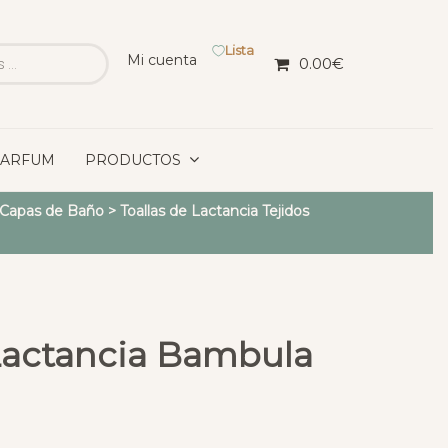
Lista
Mi cuenta
0.00
€
PARFUM
PRODUCTOS
y Capas de Baño
>
Toallas de Lactancia Tejidos
 Lactancia Bambula