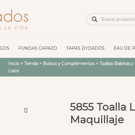
Búsqueda
de
productos
OGOS
FUNDAS CAPAZO
TAPAS DYDADOS
EAU DE 
Inicio
>
Tienda
>
Bolsos y Complementos
>
Toallas Babitas 
Lisos
5855 Toalla
Maquillaje