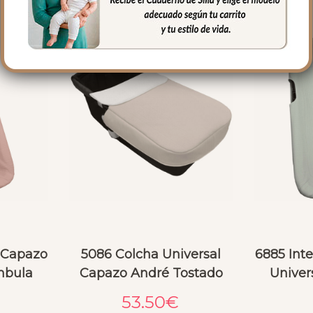
e Capazo
5086 Colcha Universal
6885 Int
mbula
Capazo André Tostado
Univer
53.50
€