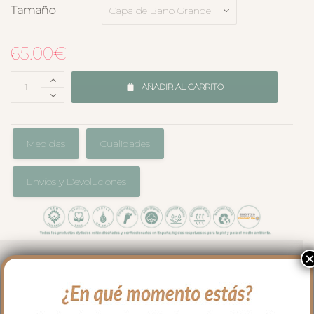
Tamaño
65.00
€
AÑADIR AL CARRITO
Medidas
Cualidades
Envíos y Devoluciones
Capa de baño tamaño grande, en rizo de
algodón con el borde a juego con la
colección que hayas elegido para tu