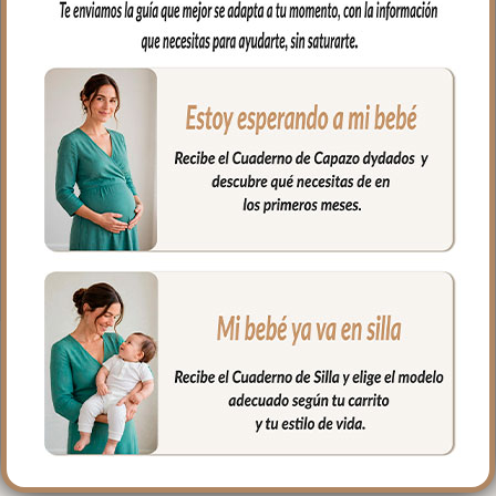
capazo.
Capucha para arropar la cabecita del
bebe en tejido estampado también a
juego
En una esquina sistema de sujeción, para
que puedas colocar la toalla alrededor de
tu cuello y así tener las manos libres para
coger a tu bebé con tranquilidad.
Medidas: 110x110cm
PRODUCTOS
RELACIONADOS