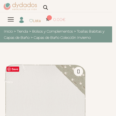
0
0.00
€
Lista
Inicio
>
Tienda
>
Bolsos y Complementos
>
Toallas Babitas y
Capas de Baño
>
Capas de Baño Colección Invierno
Save