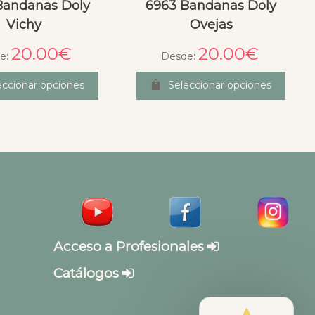
Bandanas Doly
6963 Bandanas Doly
Vichy
Ovejas
20.00
€
20.00
€
e:
Desde:
eccionar opciones
Seleccionar opciones
Acceso a Profesionales
Catálogos