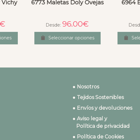
 Vichy
6773 Maletas Doly Ovejas
6964 
€
96.00
€
Desde:
Desd
iones
Seleccionar opciones
Sel
● Nosotros
● Tejidos Sostenibles
● Envíos y devoluciones
● Aviso legal y
Política de privacidad
● Política de Cookies