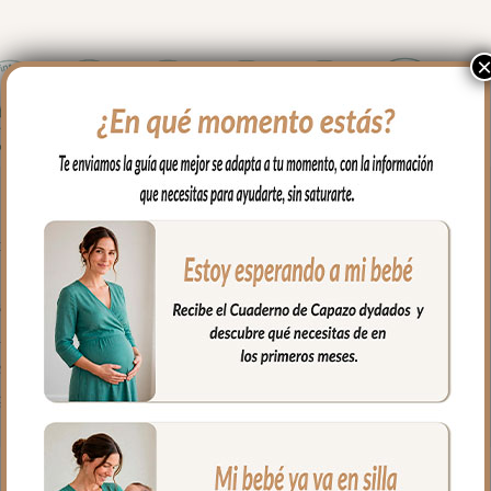
tro lado en tejido de piqué.
para mayor confort del bebé y muy buena transpirabilidad.
a ajustarla bien.
ujetar la funda en la parte de abajo.
salida de arenes de todo tipo de sillas.
a fría, jabones no abrasivos y secado al natural.