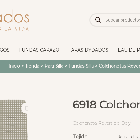
Búsqueda
de
productos
OGOS
FUNDAS CAPAZO
TAPAS DYDADOS
EAU DE 
Inicio
>
Tienda
>
Para Silla
>
Fundas Silla
>
Colchonetas Revers
6918 Colchon
Colchoneta Reversible Doly
Tejido