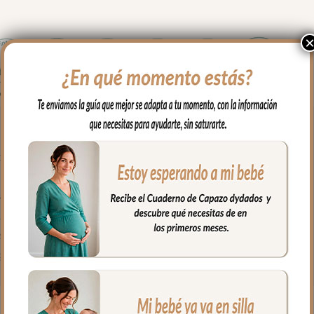
tro lado en tejido de piqué.
para mayor confort del bebé y muy buena transpirabilidad.
a ajustarla bien.
ujetar la funda en la parte de abajo.
salida de arenes de todo tipo de sillas.
a fría, jabones no abrasivos y secado al natural.