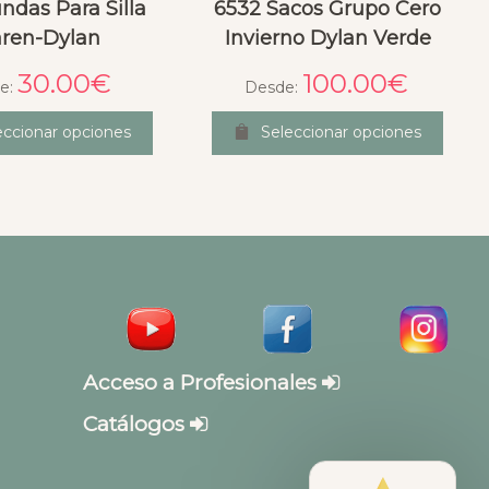
ndas Para Silla
6532 Sacos Grupo Cero
ren-Dylan
Invierno Dylan Verde
30.00
€
100.00
€
e:
Desde:
eccionar opciones
Seleccionar opciones
Acceso a Profesionales
Catálogos