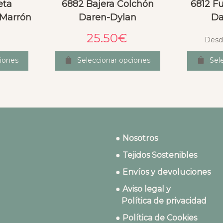
eta
6882 Bajera Colchón
6812 Fu
 Marrón
Daren-Dylan
Da
25.50
€
Desd
iones
Seleccionar opciones
Sel
● Nosotros
● Tejidos Sostenibles
● Envíos y devoluciones
● Aviso legal y
Política de privacidad
● Política de Cookies