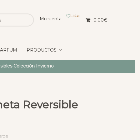
Lista
Mi cuenta
0.00
€
PARFUM
PRODUCTOS
ibles Colección Invierno
eta Reversible
erde