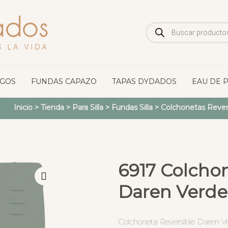
Búsqueda
de
productos
OGOS
FUNDAS CAPAZO
TAPAS DYDADOS
EAU DE 
Inicio
>
Tienda
>
Para Silla
>
Fundas Silla
>
Colchonetas Revers
6917 Colchon
Daren Verde
Colchoneta Reversible Daren V