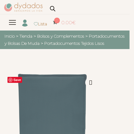
0
0.00
€
Lista
Inicio
>
Tienda
>
Bolsos y Complementos
>
Portadocumentos
y Bolsas De Muda
>
Portadocumentos Tejidos Lisos
Save