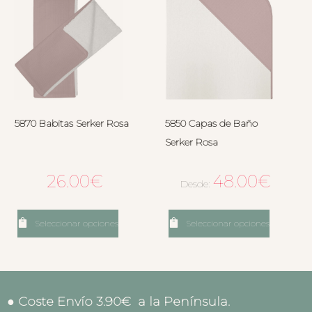
5870 Babitas Serker Rosa
5850 Capas de Baño
Serker Rosa
26.00
€
48.00
€
Desde:
Seleccionar opciones
Seleccionar opciones
● Coste Envío 3.90€ a la Península.