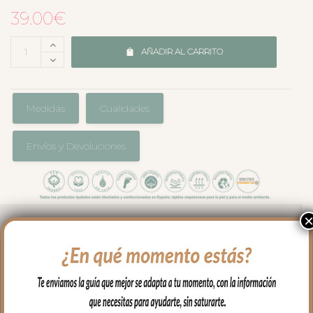
39.00
€
AÑADIR AL CARRITO
Medidas
Cualidades
Envíos y Devoluciones
Pack de dos bolsas de muda, ideales
para organizar las cositas del bebé.
En tejido de algodón.
Muy fácil de limpiar con paño húmedo y
cuando necesites puedes lavar en