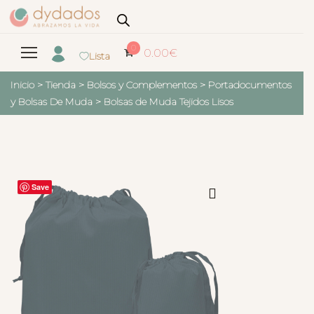
0
0.00
€
Lista
Inicio
>
Tienda
>
Bolsos y Complementos
>
Portadocumentos
y Bolsas De Muda
>
Bolsas de Muda Tejidos Lisos
Save