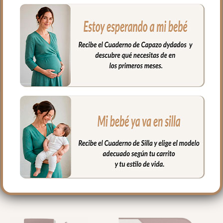
lavadora siempre agua fría jabones no
abrasivos y secado al natural.
Cierre con cordón.
Medidas Bolsa Grande: 37x31cms
Medidas Bolsa Pequeña: 29x23cms
PRODUCTOS
RELACIONADOS