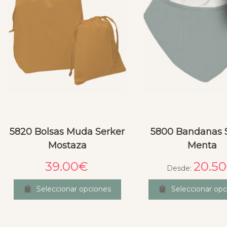
5820 Bolsas Muda Serker
5800 Bandanas 
Mostaza
Menta
39.00
€
20.50
Desde:
Seleccionar opciones
Seleccionar opc