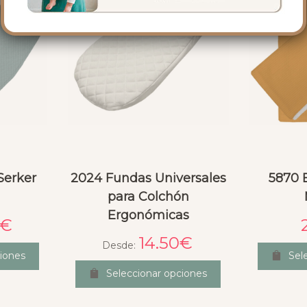
Serker
2024 Fundas Universales
5870 
para Colchón
Ergonómicas
€
14.50
€
Desde:
iones
Sel
Seleccionar opciones