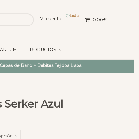
Lista
Mi cuenta
0.00
€
PARFUM
PRODUCTOS
y Capas de Baño
>
Babitas Tejidos Lisos
 Serker Azul