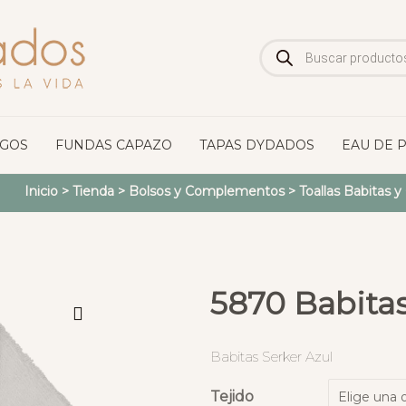
Búsqueda
de
productos
OGOS
FUNDAS CAPAZO
TAPAS DYDADOS
EAU DE 
Inicio
>
Tienda
>
Bolsos y Complementos
>
Toallas Babitas 
5870 Babitas
Babitas Serker Azul
Tejido