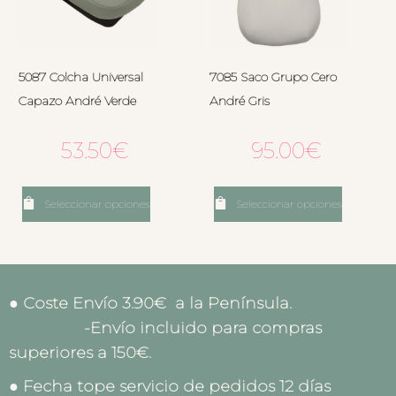
5087 Colcha Universal
7085 Saco Grupo Cero
Capazo André Verde
André Gris
53.50
€
95.00
€
Seleccionar opciones
Seleccionar opciones
● Coste Envío 3.90€ a la Península.
-Envío incluido para compras
superiores a 150€.
● Fecha tope servicio de pedidos 12 días