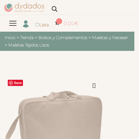
0
0.00
€
Lista
Inicio
>
Tienda
>
Bolsos y Complementos
>
Maletas y Neceser
>
Maletas Tejidos Lisos
Save