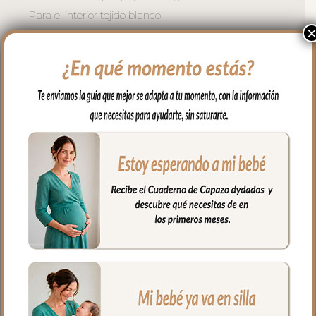
Para el interior tejido blanco
impermeable; muy fácil de limpiar por
dentro con paño húmedo y cuando
necesites puedes lavar en lavadora
siempre agua fría jabones no abrasivos y
secado al natural.
Cierre con cremallera de doble carro al
tono del estampado.
Puedes llevar todas las cositas de tu bebé
bien organizadas y sujetas en el interior y
además cuenta con un bolsillo interior
con cremallera.
Ideal para llevar de la mano con sus asas
cortas o llevar al hombro con el asa largo.
Medidas Maleta:
56 cms Ancho