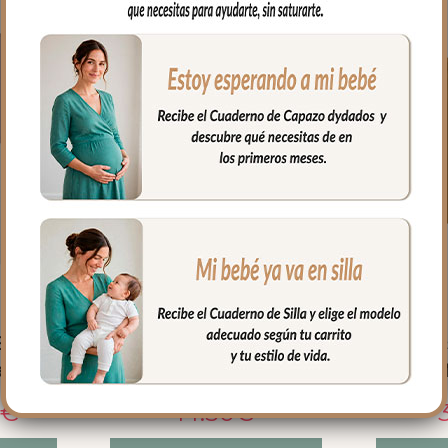
 Baño
5842 Toalla Lactancia
5820 Bol
a
Serker Mostaza
0
€
14.50
€