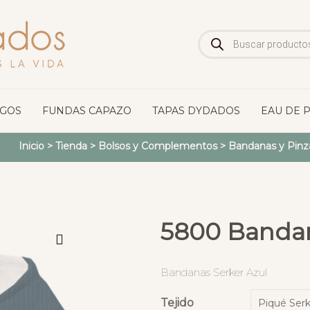
Búsqueda
de
productos
OGOS
FUNDAS CAPAZO
TAPAS DYDADOS
EAU DE 
Inicio
>
Tienda
>
Bolsos y Complementos
>
Bandanas y Pinz
5800 Bandan
Bandanas Serker Azul
Tejido