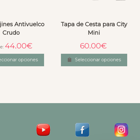
jines Antivuelco
Tapa de Cesta para City
Crudo
Mini
44.00
€
60.00
€
e:
eccionar opciones
Seleccionar opciones