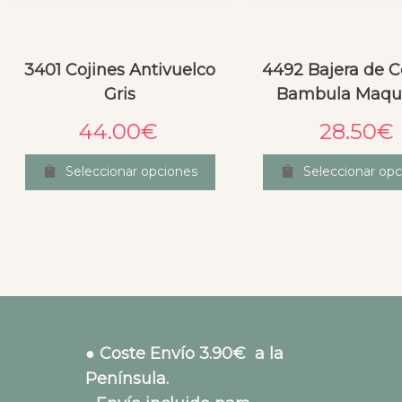
3401 Cojines Antivuelco
4492 Bajera de 
Gris
Bambula Maqui
44.00
€
28.50
€
Seleccionar opciones
Seleccionar op
● Coste Envío 3.90€ a la
Península.