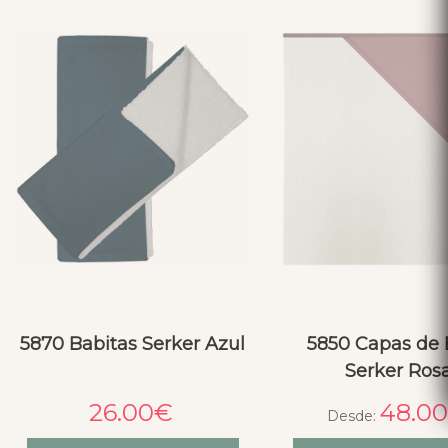
5870 Babitas Serker Azul
5850 Capas de
Serker Ros
26.00
€
48.0
Desde: