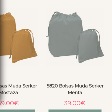
sas Muda Serker
5820 Bolsas Muda Serker
Mostaza
Menta
39.00
€
39.00
€