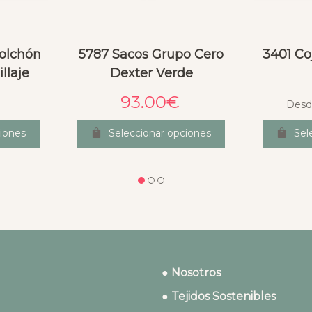
Colchón
5787 Sacos Grupo Cero
3401 Co
llaje
Dexter Verde
93.00
€
Desd
ciones
Seleccionar opciones
Sel
● Nosotros
● Tejidos Sostenibles