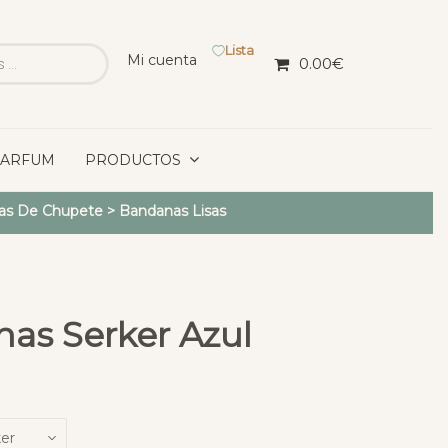
Lista
Mi cuenta
0.00
€
PARFUM
PRODUCTOS
as De Chupete
>
Bandanas Lisas
as Serker Azul