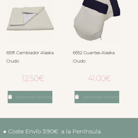
6591 Cambiador Alaska
6552 Guantes Alaska
Crudo
Crudo
12.50
€
41.00
€
Seleccionar opciones
Seleccionar opciones
● Coste Envío 3.90€ a la Península.