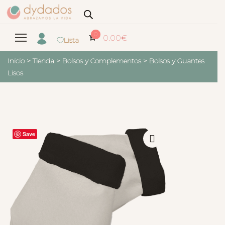
0
0.00
€
Lista
Inicio
>
Tienda
>
Bolsos y Complementos
>
Bolsos y Guantes
Lisos
Save