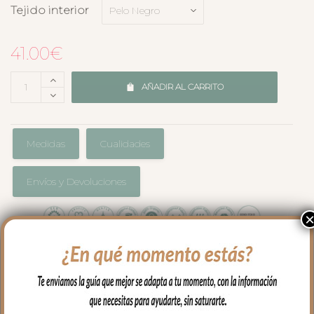
Tejido interior
41.00
€
AÑADIR AL CARRITO
Medidas
Cualidades
Envíos y Devoluciones
Juego de guantes para silla o capazo.
• Adaptables a todo tipo de sillas
mediante dos cremalleras laterales.