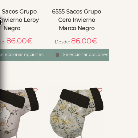
 Sacos Grupo
6555 Sacos Grupo
Invierno Leroy
Cero Invierno
×
Negro
Marco Negro
86.00
€
86.00
€
de:
Desde:
Seleccionar opciones
Seleccionar opciones