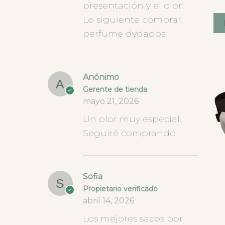
presentación y el olor!
Lo siguiente comprar
perfume dydados
Anónimo
Gerente de tienda
mayo 21, 2026
Un olor muy especial.
Seguiré comprando
Sofia
Propietario verificado
abril 14, 2026
Los mejores sacos por