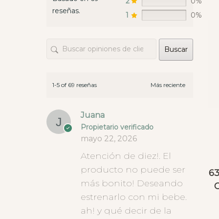
2
0%
un sábado por la tarde, 
reseñas.
enviando fotos y vídeos de 
1
0%
las telas, ofreciendo 
opciones, consejo...Lo dicho, 
Buscar
hay tiendas y luego están 
este tipo de empresas en las 
que da gusto gastar el 
dinero
1-5 of 69 reseñas
Juana
Propietario verificado
mayo 22, 2026
Atención de diez!. El
producto no puede ser
63
más bonito! Deseando
C
estrenarlo con mi bebe.
ah! y qué decir de la