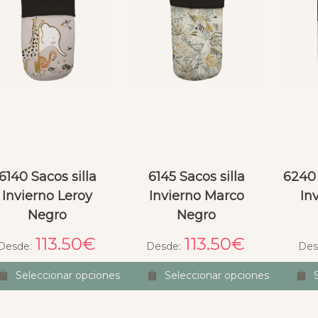
Sandra Dubra
T
hace 2 meses
hace 2 meses
ima experiencia de 
Encantada con la funda, 
. El saco de capazo 
bien hecha, encaja perfecta, 
muy alta calidad y en 
buena comunicación, ha 
ón a lo que vale es un 
venido mas rápido de lo 
e excenlente. Llego 
esperado, me ha incluido un 
6140 Sacos silla
6145 Sacos silla
6240
zo y aún encima 
detalle que me encanta y 
Invierno Leroy
Invierno Marco
In
a un minisaco para 
una muestra de perfume 
Negro
Negro
ito de juguete que 
que huele genial.
ecio un detalle 
113.50
€
113.50
€
Desde:
Desde:
Des
so ❤️ Repetiré sin 
 Como punto de 
Seleccionar opciones
Seleccionar opciones
, la web es un poco 
l de navegar.