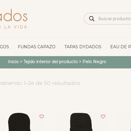
Búsqueda
de
productos
OGOS
FUNDAS CAPAZO
TAPAS DYDADOS
EAU DE 
Inicio
> Tejido interior del producto >
Pelo Negro
strando 1–24 de 50 resultados