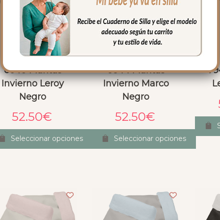
6640 Mantas
6644 Mantas
79
Invierno Leroy
Invierno Marco
L
Negro
Negro
52.50
€
52.50
€
Seleccionar opciones
Seleccionar opciones