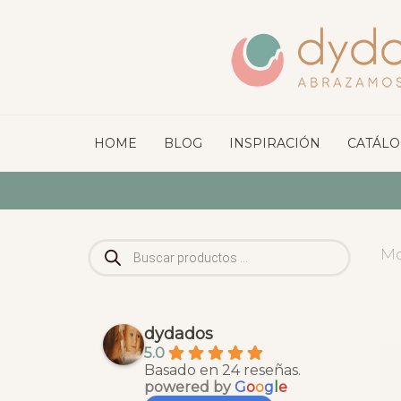
HOME
BLOG
INSPIRACIÓN
CATÁL
Búsqueda
Mo
de
productos
dydados
5.0
Basado en 24 reseñas.
powered by
G
o
o
g
l
e