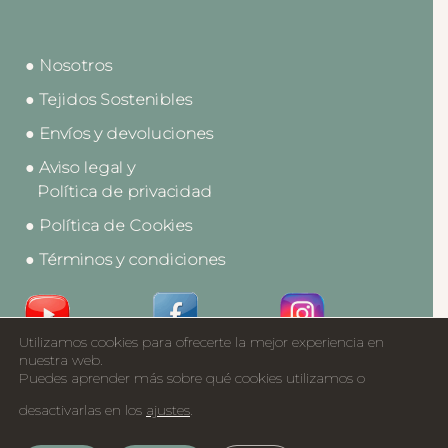
● Nosotros
● Tejidos Sostenibles
● Envíos y devoluciones
● Aviso legal y
Política de privacidad
● Política de Cookies
● Términos y condiciones
Utilizamos cookies para ofrecerte la mejor experiencia en
Acceso a Profesionales
nuestra web.
Puedes aprender más sobre qué cookies utilizamos o
Catálogos
desactivarlas en los
ajustes
.