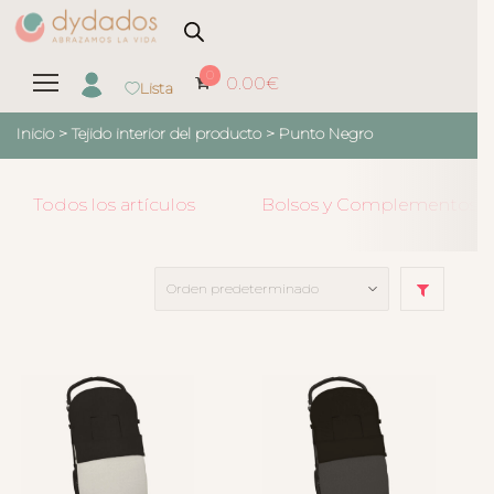
0
0.00
€
Lista
Inicio
> Tejido interior del producto >
Punto Negro
Todos los artículos
Bolsos y Complementos