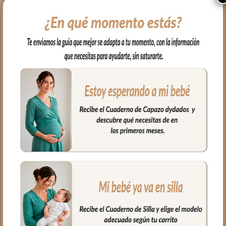
6514 Sacos Silla Alaska
6553 Guantes Alaska
Negro
Crudo
80.00
€
41.00
€
Desde:
Seleccionar opciones
Seleccionar opciones