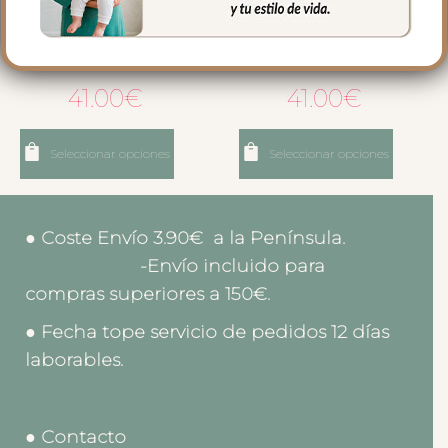
6556 Guantes Alaska Gris
6564 Guantes Alaska
Negro
41.00
€
41.00
€
Seleccionar opciones
Seleccionar opciones
● Coste Envío 3.90€ a la Península.
-Envío incluido para
compras superiores a 150€.
● Fecha tope servicio de pedidos 12 días
laborables.
● Contacto