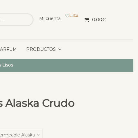
Lista
Mi cuenta
0.00
€
PARFUM
PRODUCTOS
 Lisos
s Alaska Crudo