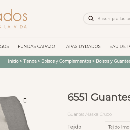
Búsqueda
de
productos
OGOS
FUNDAS CAPAZO
TAPAS DYDADOS
EAU DE 
Inicio
>
Tienda
>
Bolsos y Complementos
>
Bolsos y Guantes
6551 Guante
Guantes Alaska Crudo
Tejido