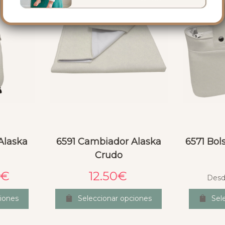
 Alaska
6591 Cambiador Alaska
6571 Bol
Crudo
0
€
12.50
€
Desd
iones
Seleccionar opciones
Sel