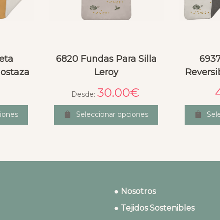
eta
6820 Fundas Para Silla
6937
Mostaza
Leroy
Reversi
30.00
€
Desde:
iones
Seleccionar opciones
Sel
● Nosotros
● Tejidos Sostenibles