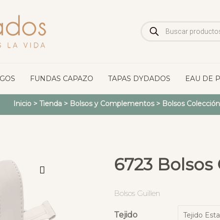
Búsqueda
de
productos
OGOS
FUNDAS CAPAZO
TAPAS DYDADOS
EAU DE 
Inicio
>
Tienda
>
Bolsos y Complementos
>
Bolsos Colección
6723 Bolsos 
Bolsos Guillen
Tejido