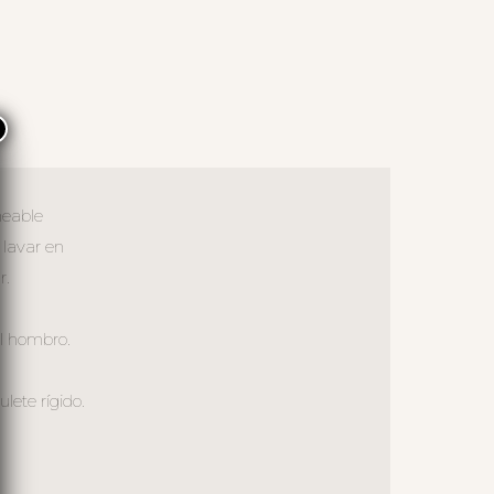
×
meable
 lavar en
r.
al hombro.
lete rígido.