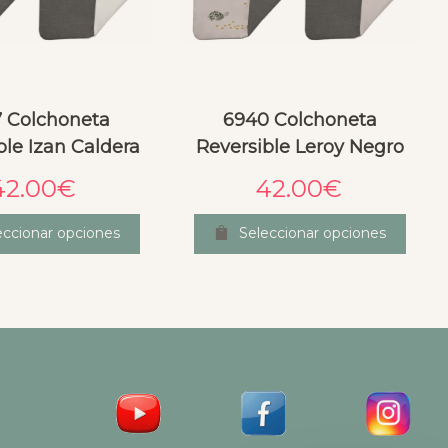
 Colchoneta
6940 Colchoneta
ble Izan Caldera
Reversible Leroy Negro
42.00
€
42.00
€
eccionar opciones
Seleccionar opciones