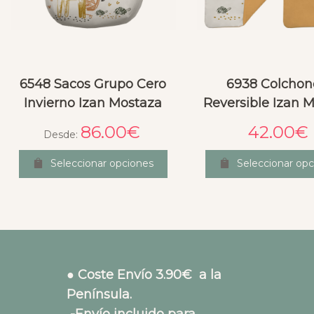
6548 Sacos Grupo Cero
6938 Colchon
Invierno Izan Mostaza
Reversible Izan 
86.00
€
42.00
€
Desde:
Seleccionar opciones
Seleccionar opc
● Coste Envío 3.90€ a la
Península.