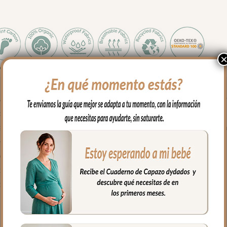
ra usar en el capazo o en la silla. Todo el exterior en tejido imper
piar, puedes limpiar con paño húmedo y cuando necesites puedes
 y secado al natural. Recuerda quitar el culete rígido antes de lava
al en tejido estampado impermeable.
e presión. Asa larga para cuando quieres usar el bolso para llevar 
completamente para tener un mejor acceso al interior del bolso.
illos en todos los laterales para poder llevar todo organizado y el cu