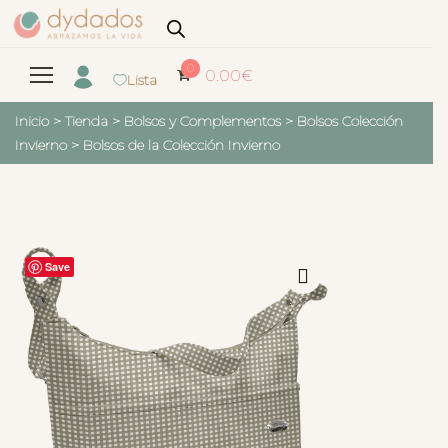
0
0.00
€
Lista
Inicio
>
Tienda
>
Bolsos y Complementos
>
Bolsos Colección
Invierno
>
Bolsos de la Colección Invierno
Save