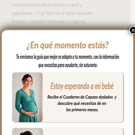
impermeable estampado, suave y
agradable. Muy fácil de limpiar, puedes
limpiar con paño húmedo y cuando
necesites puedes lavar en lavadora,
siempre agua fría, jabones no abrasivos y
secado al natural. Recuerda quitar el
culete rígido antes de lavar.
Cuenta con un bolsillo exterior en todo el
lateral en tejido estampado
impermeable.
Se sujeta al carrito mediante broches de
presión en el asa. Esta asa es muy larga y
regulable para llevar al hombro.
La cremallera del bolso siempre a tono y
muy larga para tener un mejor acceso al
interior del bolso.