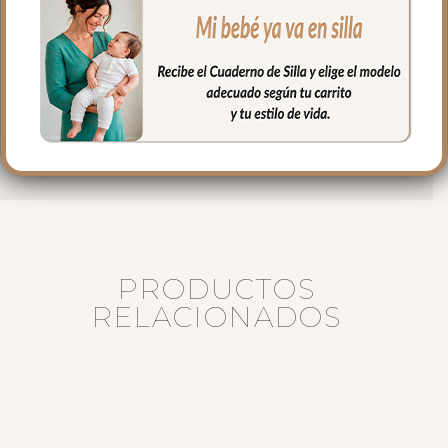
El interior siempre un forrito impermeable
con bolsillos en un lateral y el culete rígido.
Medidas bolso:
36 cms Ancho
29 cms Alto
12 cms de lomo
PRODUCTOS
RELACIONADOS