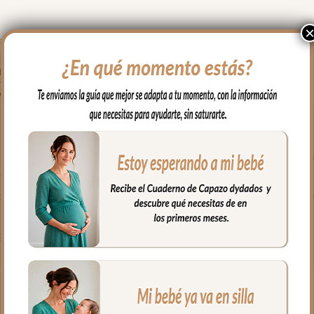
todos los modelos de grupo cero de tipo maxicosi.
on un relleno de micro fibra hueca para mayor confort del bebé y 
D muy consistente para una mejor ventilación.
eses. Traseras ajustadas con goma en la parte superior y en la infer
a fría, jabones no abrasivos y secado al natural.