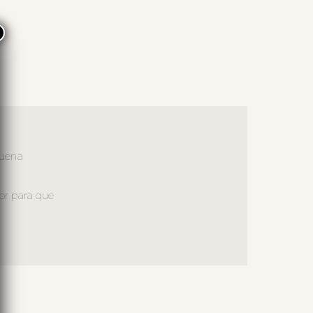
×
buena
ior para que