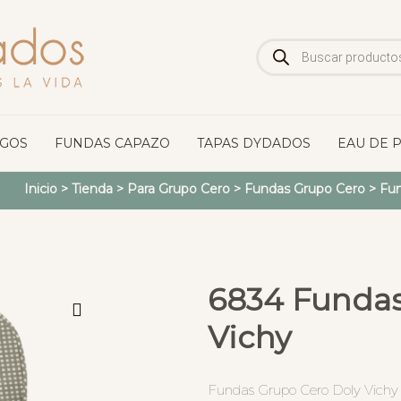
Búsqueda
de
productos
OGOS
FUNDAS CAPAZO
TAPAS DYDADOS
EAU DE 
Inicio
>
Tienda
>
Para Grupo Cero
>
Fundas Grupo Cero
>
Fun
6834 Fundas
Vichy
Fundas Grupo Cero Doly Vichy