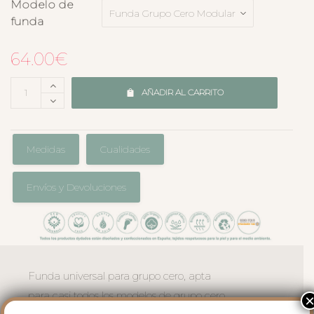
Modelo de
funda
64.00
€
AÑADIR AL CARRITO
Medidas
Cualidades
Envíos y Devoluciones
Funda universal para grupo cero, apta
para casi todos los modelos de grupo cero