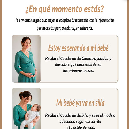
son modulares. Que reclinan.
El tejido para la funda en batista
estampada. Con un relleno de micro fibra
hueca para mayor confort del bebé y
buena transpirabilidad. Por el revés un
tejido rejilla 3D muy consistente para una
mejor ventilación.
Ojales en respaldo y culete para la salida
de arneses. Traseras ajustadas con goma
en la parte superior y en la inferior para
que quede bien sujeta.
**Puedes lavar a mano o en lavadora,
siempre agua fría, jabones no abrasivos y
secado al natural.