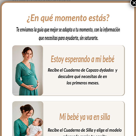
En tejido batista estampada.
El relleno de la funda es una micro fibra
hueca para mayor confort del bebé y
buena transpirabilidad.
Para sujetarla a la silla lleva cintas y
gomitas para ajustarla bien.
En la zona de los pies una trasera elástica
para sujetar la funda en la parte de
abajo.
Ojales en el respaldo y en el culete aptos
para la salida de arenes de todo tipo de
sillas.
Por el revés tejido plano.
**Puedes lavar a mano o en lavadora,
siempre agua fría, jabones no abrasivos y
secado al natural.