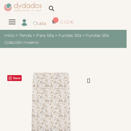
0
0.00
€
Lista
Inicio
>
Tienda
>
Para Silla
>
Fundas Silla
>
Fundas Silla
Colección Invierno
Save