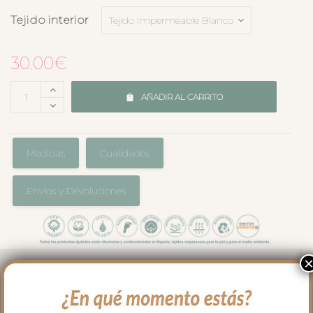
Tejido interior
30.00
€
AÑADIR AL CARRITO
Medidas
Cualidades
Envíos y Devoluciones
El complemento perfecto para llevar en
el bolso en los paseos y salidas con tu