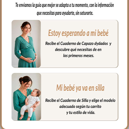
bebé. Cambiador en tejido piqué
bordado; un piqué de algodón.
En el interior tejido blanco e impermeable
para los posibles escapes del bebé.
Muy fácil de limpiar por el lado interior,
puedes limpiar con paño húmedo y
cuando necesites puedes lavar en
lavadora, siempre agua fría, jabones no
abrasivos y secado al natural.
Medidas: 38 x 58 cms
PRODUCTOS
RELACIONADOS