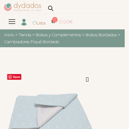
0
0.00
€
Lista
Inicio
>
Tienda
>
Bolsos y Complementos
>
Bolsos Bordados
>
Cambiadores Piqué Bordado
Save