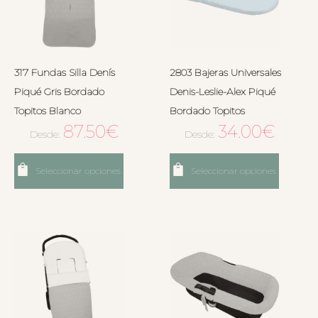
317 Fundas Silla Denís
2803 Bajeras Universales
Piqué Gris Bordado
Denis-Leslie-Alex Piqué
Topitos Blanco
Bordado Topitos
87.50
€
34.00
€
Desde:
Desde:
Seleccionar opciones
Seleccionar opciones