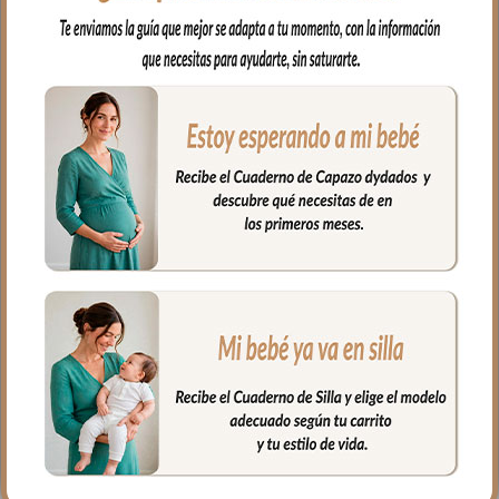
5438 Colchas Capazo
2038 Guantes Denís Piqué
Denís Piqué Gris Bordado
Gris Bordado Topitos
Topitos Blanco
93.50
€
63.00
€
Seleccionar opciones
Seleccionar opciones
1932 Mantitas Denís Piqué
2055 Guantes Leslie Piqué
Gris Bordado Topitos
Gris Bordado Topitos