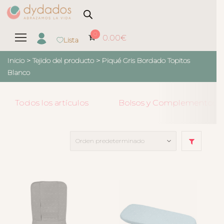
0
0.00
€
Lista
Inicio
> Tejido del producto >
Piqué Gris Bordado Topitos
Blanco
Todos los artículos
Bolsos y Complementos