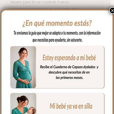
ideales para llevar vuestras manos
calentitas mientras llevas a tu bebe en su
carrito.
Se adaptan a todo tipo de sillas mediante
dos cremalleras laterales. Se coloca de
forma muy fácil y cómoda; abres las
cremalleras, abrazas el manillar del
carrito y vuelves a cerrar las cremalleras.
Puedes usar también en sillas de bastón
usando el ojal central en la parte de atrás
del guante.
El tejido exterior en tejido piqué bordado;
un piqué de algodón.
El tejido del, interior en piqué de algodón
liso.
Puedes lavar a mano o en lavadora,