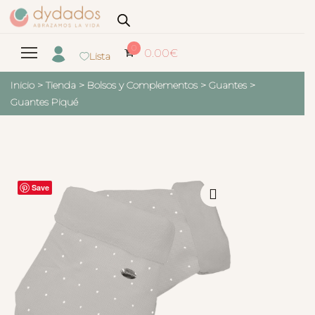
0
0.00
€
Lista
Inicio
>
Tienda
>
Bolsos y Complementos
>
Guantes
>
Guantes Piqué
Save